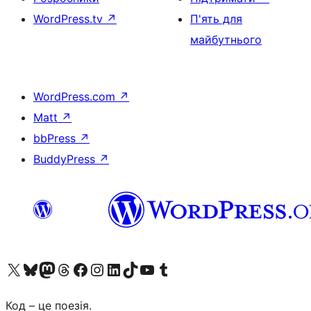
WordPress.tv
↗
П'ять для
майбутнього
WordPress.com
↗
Matt
↗
bbPress
↗
BuddyPress
↗
Visit our X (formerly Twitter) account
Visit our Bluesky account
Завітайте до нашої стрічки в Mastodon
Visit our Threads account
Завітайте на нашу сторінку в Facebook
Visit our Instagram account
Visit our LinkedIn account
Visit our TikTok account
Visit our YouTube channel
Visit our Tumblr account
Код – це поезія.