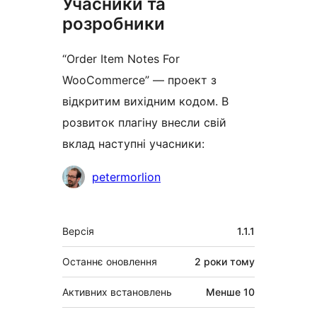
Учасники та
розробники
“Order Item Notes For
WooCommerce” — проект з
відкритим вихідним кодом. В
розвиток плагіну внесли свій
вклад наступні учасники:
Учасники
petermorlion
Мета
Версія
1.1.1
Останнє оновлення
2 роки
тому
Активних встановлень
Менше 10