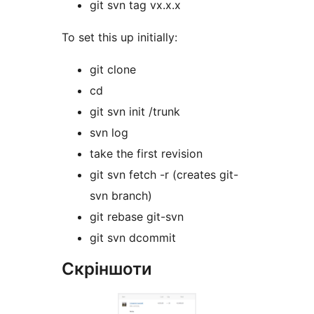
git svn tag vx.x.x
To set this up initially:
git clone
cd
git svn init /trunk
svn log
take the first revision
git svn fetch -r (creates git-
svn branch)
git rebase git-svn
git svn dcommit
Скріншоти