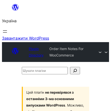
Перейти
до
Україна
вмісту
Завантажити WordPress
Plugin
Order Item Notes For
Directory
WooCommerce
Шукати
плагіни
Цей плагін
не перевірявся з
останніми 3-ма основними
випусками WordPress
. Можливо,