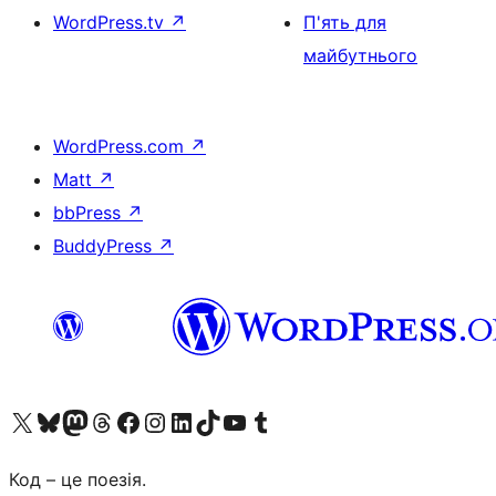
WordPress.tv
↗
П'ять для
майбутнього
WordPress.com
↗
Matt
↗
bbPress
↗
BuddyPress
↗
Visit our X (formerly Twitter) account
Visit our Bluesky account
Завітайте до нашої стрічки в Mastodon
Visit our Threads account
Завітайте на нашу сторінку в Facebook
Visit our Instagram account
Visit our LinkedIn account
Visit our TikTok account
Visit our YouTube channel
Visit our Tumblr account
Код – це поезія.