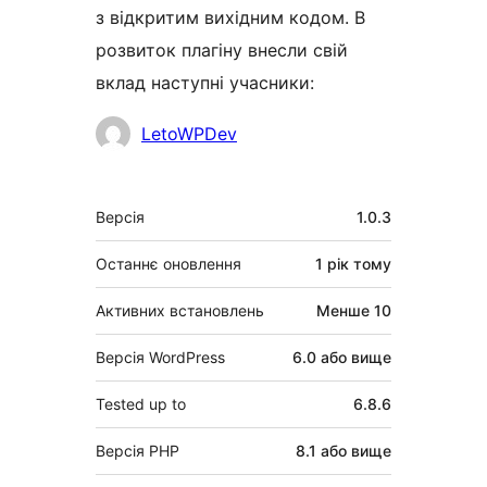
з відкритим вихідним кодом. В
розвиток плагіну внесли свій
вклад наступні учасники:
Учасники
LetoWPDev
Мета
Версія
1.0.3
Останнє оновлення
1 рік
тому
Активних встановлень
Менше 10
Версія WordPress
6.0 або вище
Tested up to
6.8.6
Версія PHP
8.1 або вище