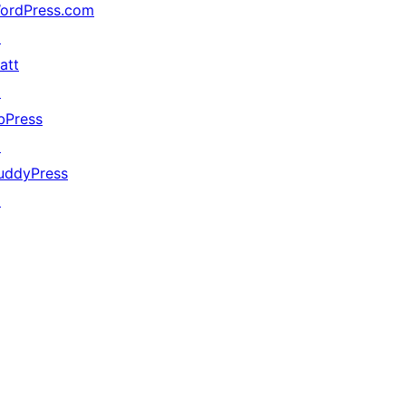
ordPress.com
↗
att
↗
bPress
↗
uddyPress
↗