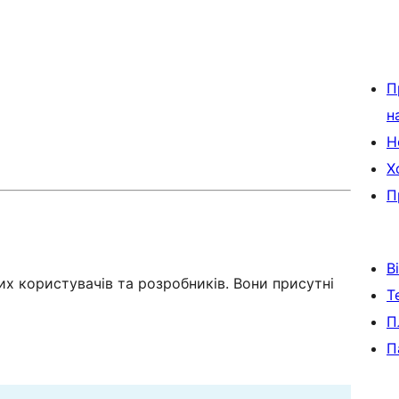
П
н
Н
Х
П
В
х користувачів та розробників. Вони присутні
Т
П
П