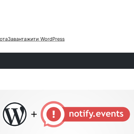
ота
Завантажити WordPress