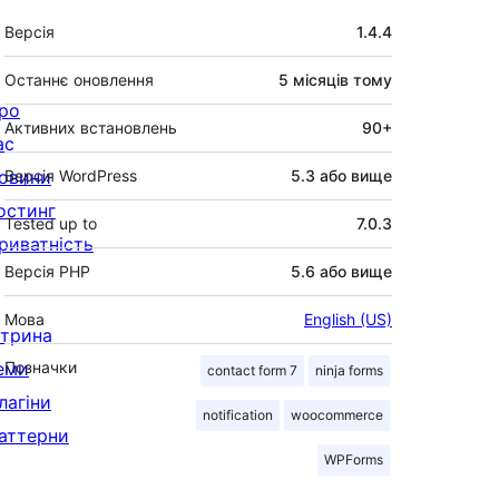
Мета
Версія
1.4.4
Останнє оновлення
5 місяців
тому
ро
Активних встановлень
90+
ас
овини
Версія WordPress
5.3 або вище
остинг
Tested up to
7.0.3
риватність
Версія PHP
5.6 або вище
Мова
English (US)
ітрина
еми
Позначки
contact form 7
ninja forms
лагіни
notification
woocommerce
аттерни
WPForms