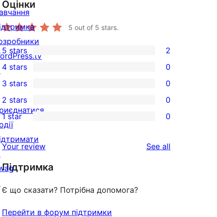
Оцінки
авчання
ідтримка
5
out of 5 stars.
озробники
5 stars
2
ordPress.tv
2
4 stars
0
↗
5-
0
3 stars
0
star
4-
0
2 stars
0
reviews
star
3-
0
риєднатися
1 star
0
reviews
star
2-
0
одії
reviews
star
1-
ідтримати
reviews
Your review
See all
reviews
star
↗
Підтримка
reviews
wag
↗
Є що сказати? Потрібна допомога?
Перейти в форум підтримки