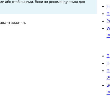
ними або стабільними. Вони не рекомендуються для
Н
П
Р
завантаження.
W
П
П
П
S