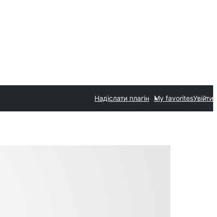
Надіслати плагін
My favorites
Увійти