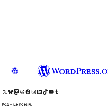
Visit our X (formerly Twitter) account
Visit our Bluesky account
Завітайте до нашої стрічки в Mastodon
Visit our Threads account
Завітайте на нашу сторінку в Facebook
Visit our Instagram account
Visit our LinkedIn account
Visit our TikTok account
Visit our YouTube channel
Visit our Tumblr account
Код – це поезія.