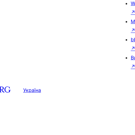
W
M
b
B
Україна