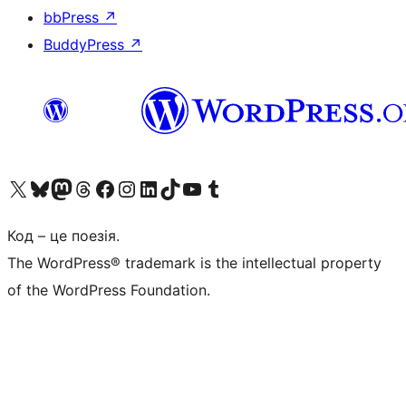
bbPress
↗
BuddyPress
↗
Visit our X (formerly Twitter) account
Visit our Bluesky account
Завітайте до нашої стрічки в Mastodon
Visit our Threads account
Завітайте на нашу сторінку в Facebook
Visit our Instagram account
Visit our LinkedIn account
Visit our TikTok account
Visit our YouTube channel
Visit our Tumblr account
Код – це поезія.
The WordPress® trademark is the intellectual property
of the WordPress Foundation.