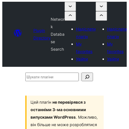
Networ
k
Надіслати
Надіслати
Plugin
Databa
плагін
плагін
Directory
se
My
My
Search
favorites
favorites
Увійти
Увійти
Шукати
плагіни
Цей плагін
не перевірявся з
останніми 3-ма основними
випусками WordPress
. Можливо,
він більше не може розроблятися