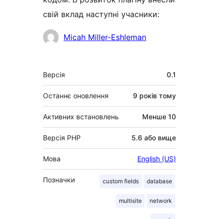
свій вклад наступні учасники:
Учасники
Micah Miller-Eshleman
Мета
Версія
0.1
Останнє оновлення
9 років
тому
Активних встановлень
Менше 10
Версія PHP
5.6 або вище
Мова
English (US)
Позначки
custom fields
database
multisite
network