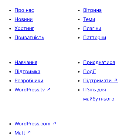
Про нас
Вітрина
Новини
Теми
Хостинг
Плагіни
Приватність
Паттерни
Навчання
Приєднатися
Підтримка
Події
Розробники
Підтримати
↗
WordPress.tv
↗
П'ять для
майбутнього
WordPress.com
↗
Matt
↗