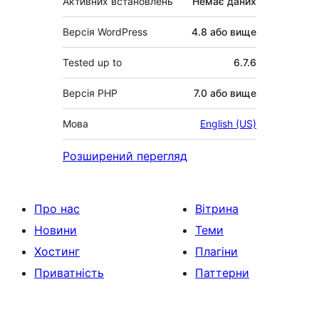
Активних встановлень
Немає даних
Версія WordPress
4.8 або вище
Tested up to
6.7.6
Версія PHP
7.0 або вище
Мова
English (US)
Розширений перегляд
Про нас
Вітрина
Новини
Теми
Хостинг
Плагіни
Приватність
Паттерни