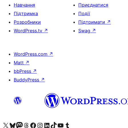
Навчання
Приєднатися
Підтримка
Події
Розробники
Підтримати
↗
WordPress.tv
↗
Swag
↗
WordPress.com
↗
Matt
↗
bbPress
↗
BuddyPress
↗
Visit our X (formerly Twitter) account
Visit our Bluesky account
Завітайте до нашої стрічки в Mastodon
Visit our Threads account
Завітайте на нашу сторінку в Facebook
Visit our Instagram account
Visit our LinkedIn account
Visit our TikTok account
Visit our YouTube channel
Visit our Tumblr account