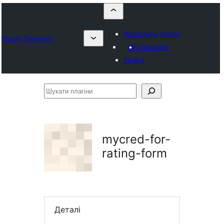
Надіслати плагін
Plugin Directory
My favorites
Увійти
Шукати
плагіни
mycred-for-
rating-form
Деталі