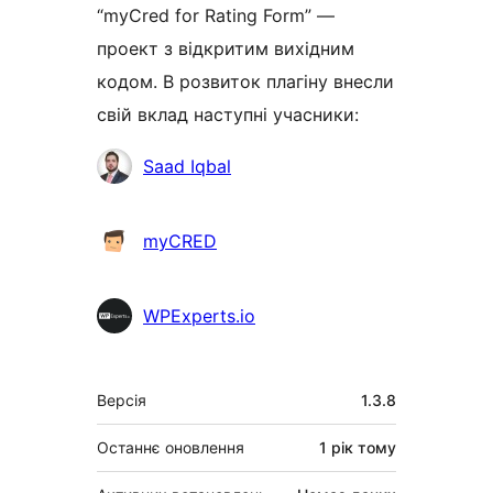
“myCred for Rating Form” —
проект з відкритим вихідним
кодом. В розвиток плагіну внесли
свій вклад наступні учасники:
Учасники
Saad Iqbal
myCRED
WPExperts.io
Мета
Версія
1.3.8
Останнє оновлення
1 рік
тому