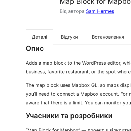
Map Block for Mapbo
Від автора
Sam Hermes
Деталі
Відгуки
Встановлення
Опис
Adds a map block to the WordPress editor, whic
business, favorite restaurant, or the spot whe
The map block uses Mapbox GL, so maps display br
you’ll need to connect a Mapbox account. For mo
aware that there is a limit. You can monitor y
Учасники та розробники
“Map Block for Mapbox” — проект з відкрити