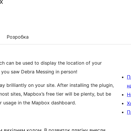
x
Розробка
h can be used to display the location of your
re you saw Debra Messing in person!
П
illiantly on your site. After installing the plugin,
н
st sites, Mapbox’s free tier will be plenty, but be
Н
our usage in the Mapbox dashboard.
Х
П
м вихідним кодом. В розвиток плагіну внесли