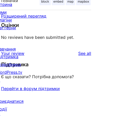
Позначки
block
embed
map
mapbox
ітрина
еми
Розширений перегляд
лагіни
Оцінки
аттерни
No reviews have been submitted yet.
авчання
reviews
Your review
See all
ідтримка
Підтримка
озробники
ordPress.tv
Є що сказати? Потрібна допомога?
↗
Перейти в форум підтримки
риєднатися
одії