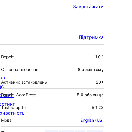
Завантажити
Підтримка
Мета
Версія
1.0.1
Останнє оновлення
8 років
тому
ро
Активних встановлень
20+
ас
овини
Версія WordPress
5.0 або вище
остинг
Tested up to
5.1.23
риватність
Мова
English (US)