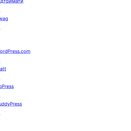
ідтримати
↗
wag
↗
ordPress.com
↗
att
↗
bPress
↗
uddyPress
↗