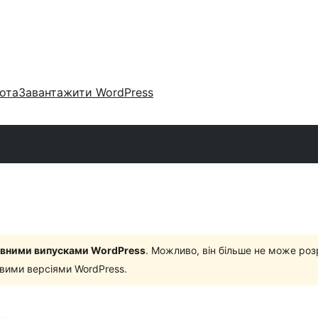
ота
Завантажити WordPress
новними випусками WordPress
. Можливо, він більше не може роз
овими версіями WordPress.