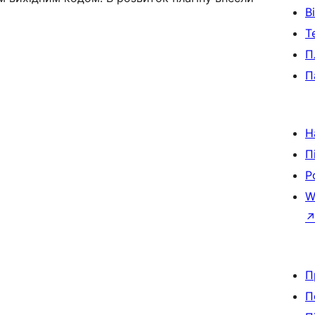
В
Т
П
П
Н
П
Р
W
П
П