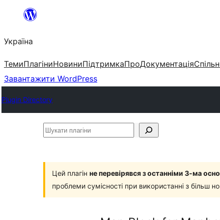
Перейти
до
Україна
вмісту
Теми
Плагіни
Новини
Підтримка
Про
Документація
Спільн
Завантажити WordPress
Plugin Directory
Шукати
плагіни
Цей плагін
не перевірявся з останніми 3-ма ос
проблеми сумісності при використанні з більш н