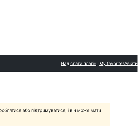
Надіслати плагін
My favorites
Увійти
роблятися або підтримуватися, і він може мати