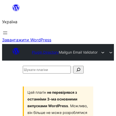
Перейти
до
Україна
вмісту
Завантажити WordPress
Plugin Directory
Mailgun Email Validator
Шукати
плагіни
Цей плагін
не перевірявся з
останніми 3-ма основними
випусками WordPress
. Можливо,
він більше не може розроблятися