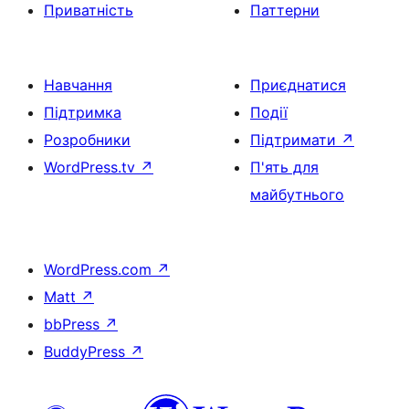
Приватність
Паттерни
Навчання
Приєднатися
Підтримка
Події
Розробники
Підтримати
↗
WordPress.tv
↗
П'ять для
майбутнього
WordPress.com
↗
Matt
↗
bbPress
↗
BuddyPress
↗