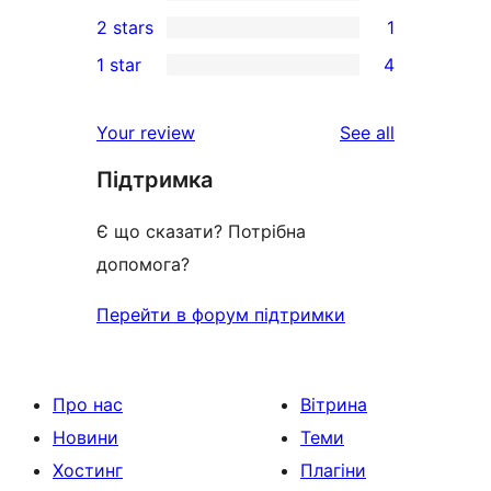
4-
1
2 stars
1
reviews
star
3-
1
1 star
4
review
star
2-
4
review
star
1-
reviews
Your review
See all
review
star
Підтримка
reviews
Є що сказати? Потрібна
допомога?
Перейти в форум підтримки
Про нас
Вітрина
Новини
Теми
Хостинг
Плагіни