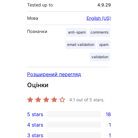
Tested up to
4.9.29
Мова
English (US)
Позначки
anti-spam
comments
email validation
spam
validation
Розширений перегляд
Оцінки
4.1
out of 5 stars.
5 stars
18
18
4 stars
1
5-
1
3 stars
1
star