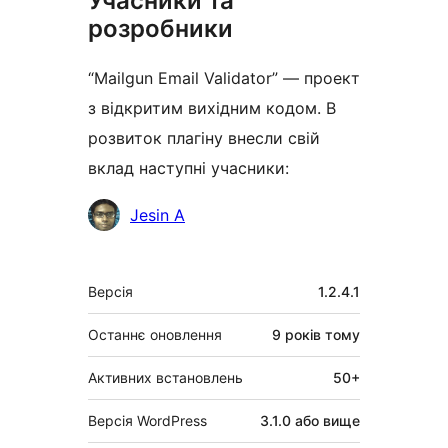
Учасники та
розробники
“Mailgun Email Validator” — проект
з відкритим вихідним кодом. В
розвиток плагіну внесли свій
вклад наступні учасники:
Учасники
Jesin A
Мета
Версія
1.2.4.1
Останнє оновлення
9 років
тому
Активних встановлень
50+
Версія WordPress
3.1.0 або вище