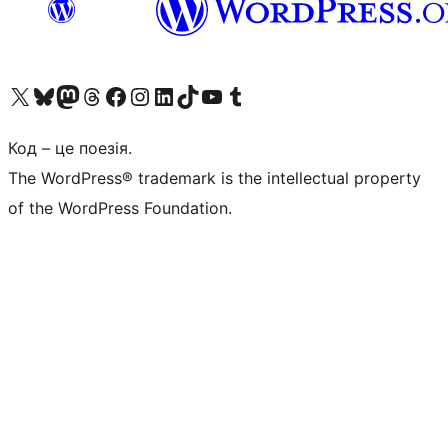
Visit our X (formerly Twitter) account
Visit our Bluesky account
Завітайте до нашої стрічки в Mastodon
Visit our Threads account
Завітайте на нашу сторінку в Facebook
Visit our Instagram account
Visit our LinkedIn account
Visit our TikTok account
Visit our YouTube channel
Visit our Tumblr account
Код – це поезія.
The WordPress® trademark is the intellectual property
of the WordPress Foundation.