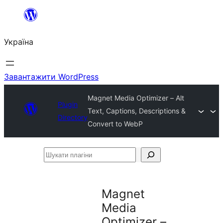
Перейти
до
Україна
вмісту
Завантажити WordPress
Magnet Media Optimizer – Alt
Plugin
Text, Captions, Descriptions &
Directory
Convert to WebP
Шукати
плагіни
Magnet
Media
Optimizer –