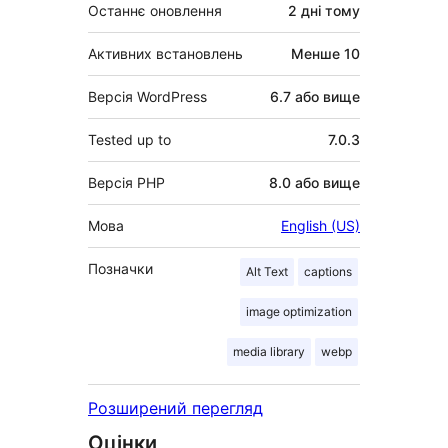
Останнє оновлення
2 дні
тому
Активних встановлень
Менше 10
Версія WordPress
6.7 або вище
Tested up to
7.0.3
Версія PHP
8.0 або вище
Мова
English (US)
Позначки
Alt Text
captions
image optimization
media library
webp
Розширений перегляд
Оцінки