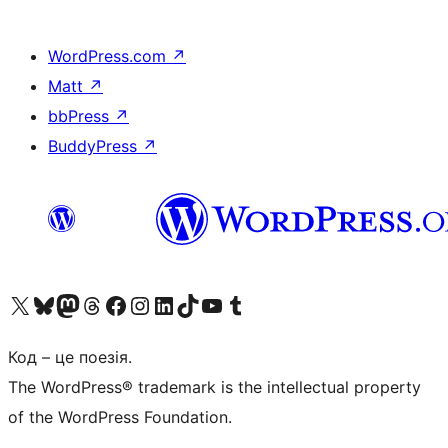
WordPress.com
↗
Matt
↗
bbPress
↗
BuddyPress
↗
Visit our X (formerly Twitter) account
Visit our Bluesky account
Завітайте до нашої стрічки в Mastodon
Visit our Threads account
Завітайте на нашу сторінку в Facebook
Visit our Instagram account
Visit our LinkedIn account
Visit our TikTok account
Visit our YouTube channel
Visit our Tumblr account
Код – це поезія.
The WordPress® trademark is the intellectual property
of the WordPress Foundation.