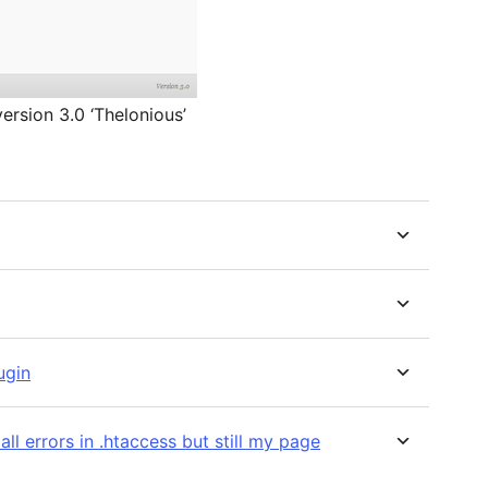
rsion 3.0 ‘Thelonious’
ugin
all errors in .htaccess but still my page