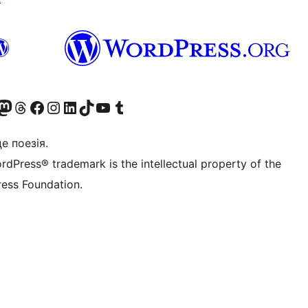
Twitter) account
r Bluesky account
вітайте до нашої стрічки в Mastodon
Visit our Threads account
Завітайте на нашу сторінку в Facebook
Visit our Instagram account
Visit our LinkedIn account
Visit our TikTok account
Visit our YouTube channel
Visit our Tumblr account
це поезія.
rdPress® trademark is the intellectual property of the
ess Foundation.