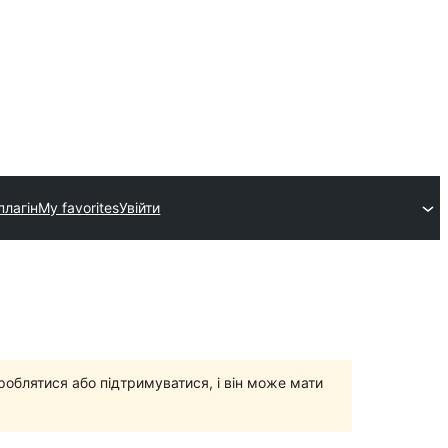
плагін
My favorites
Увійти
роблятися або підтримуватися, і він може мати