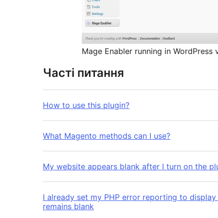
Mage Enabler running in WordPress ve
Часті питання
How to use this plugin?
What Magento methods can I use?
My website appears blank after I turn on the pl
I already set my PHP error reporting to display 
remains blank