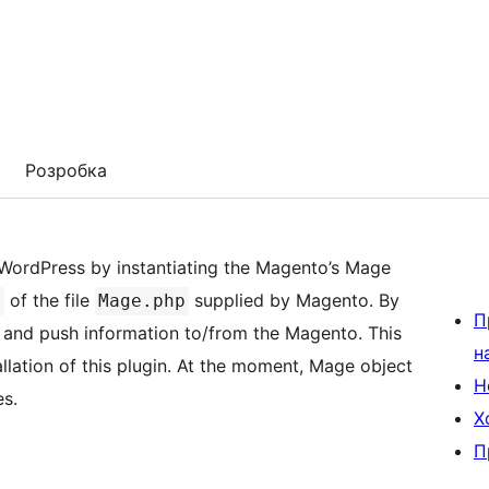
Розробка
d WordPress by instantiating the Magento’s Mage
of the file
supplied by Magento. By
e
Mage.php
П
ull and push information to/from the Magento. This
н
llation of this plugin. At the moment, Mage object
Н
s.
Х
П