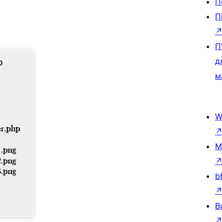
П
П
П
д
м
W
M
b
B