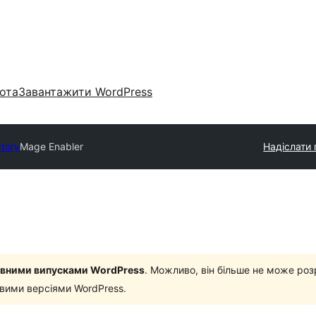
ота
Завантажити WordPress
ctory
Mage Enabler
Надіслати 
новними випусками WordPress
. Можливо, він більше не може роз
овими версіями WordPress.