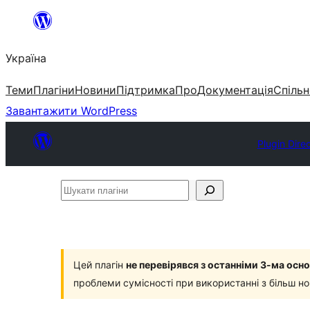
Перейти
до
Україна
вмісту
Теми
Плагіни
Новини
Підтримка
Про
Документація
Спільн
Завантажити WordPress
Plugin Dire
Шукати
плагіни
Цей плагін
не перевірявся з останніми 3-ма ос
проблеми сумісності при використанні з більш н