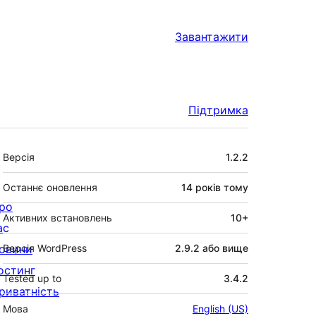
Завантажити
Підтримка
Мета
Версія
1.2.2
Останнє оновлення
14 років
тому
ро
Активних встановлень
10+
ас
овини
Версія WordPress
2.9.2 або вище
остинг
Tested up to
3.4.2
риватність
Мова
English (US)