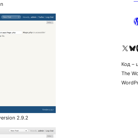
in
Visit our X (formerly 
Visit ou
За
Код – 
The Wo
WordPr
ersion 2.9.2