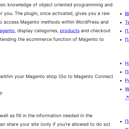
sic knowledge of object oriented programming and
for you. The plugin, once activated, gives you a raw
В
 to access Magento methods within WordPress and
Т
Magento
, display categories,
products
and checkout
П
 extending the ecommerce function of Magento to
П
Н
П
 within your Magento shop (Go to Magento Connect
Р
W
P
ell as fill in the information needed in the
П
can share your site (only if you’re allowed to do so)