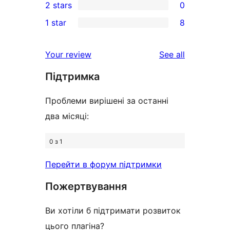
2 stars
0
reviews
star
3-
0
1 star
8
reviews
star
2-
8
reviews
star
1-
reviews
Your review
See all
reviews
star
Підтримка
reviews
Проблеми вирішені за останні
два місяці:
0 з 1
Перейти в форум підтримки
Пожертвування
Ви хотіли б підтримати розвиток
цього плагіна?