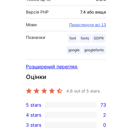
Версія PHP
7.4 або вище
Мови
Переглянути всі 13
Позначки
font
fonts
GDPR
google
googlefonts
Розширений перегляд
Оцінки
4.6
out of 5 stars.
5 stars
73
73
4 stars
2
5-
2
3 stars
0
star
4-
0