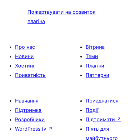
Пожертвувати на розвиток
плагіна
Про нас
Вітрина
Новини
Теми
Хостинг
Плагіни
Приватність
Паттерни
Навчання
Приєднатися
Підтримка
Події
Розробники
Підтримати
↗
WordPress.tv
↗
П'ять для
майбутнього