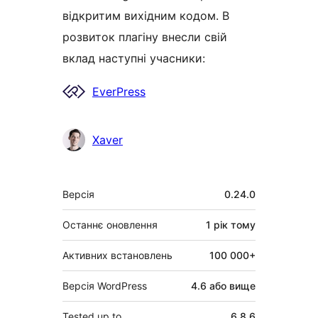
відкритим вихідним кодом. В
розвиток плагіну внесли свій
вклад наступні учасники:
Учасники
EverPress
Xaver
Мета
Версія
0.24.0
Останнє оновлення
1 рік
тому
Активних встановлень
100 000+
Версія WordPress
4.6 або вище
Tested up to
6.8.6