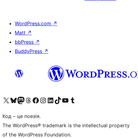
WordPress.com
↗
Matt
↗
bbPress
↗
BuddyPress
↗
Visit our X (formerly Twitter) account
Visit our Bluesky account
Завітайте до нашої стрічки в Mastodon
Visit our Threads account
Завітайте на нашу сторінку в Facebook
Visit our Instagram account
Visit our LinkedIn account
Visit our TikTok account
Visit our YouTube channel
Visit our Tumblr account
Код – це поезія.
The WordPress® trademark is the intellectual property
of the WordPress Foundation.