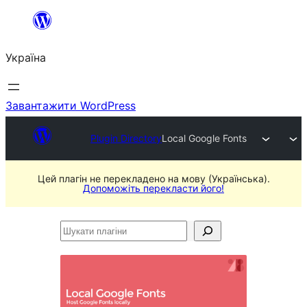
Перейти
до
Україна
вмісту
Завантажити WordPress
Plugin Directory
Local Google Fonts
Цей плагін не перекладено на мову (Українська).
Допоможіть перекласти його!
Шукати
плагіни