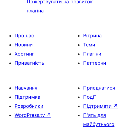
Пожертвувати на розвиток
плагіна
Про нас
Вітрина
Новини
Теми
Хостинг
Плагіни
Приватність
Паттерни
Навчання
Приєднатися
Підтримка
Події
Розробники
Підтримати
↗
WordPress.tv
↗
П'ять для
майбутнього