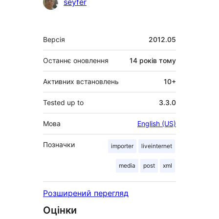
Учасники
seyfer
Мета
Версія
2012.05
Останнє оновлення
14 років
тому
Активних встановлень
10+
Tested up to
3.3.0
Мова
English (US)
Позначки
importer
liveinternet
media
post
xml
Розширений перегляд
Оцінки