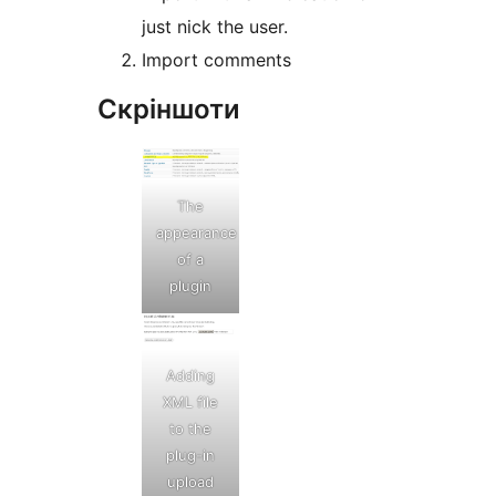
just nick the user.
Import comments
Скріншоти
The
appearance
of a
plugin
Adding
XML file
to the
plug-in
upload