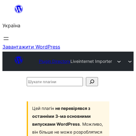
Перейти
до
Україна
вмісту
Завантажити WordPress
Plugin Directory
Liveinternet Importer
Шукати
плагіни
Цей плагін
не перевірявся з
останніми 3-ма основними
випусками WordPress
. Можливо,
він більше не може розроблятися