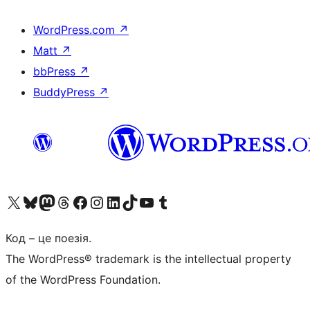
WordPress.com
↗
Matt
↗
bbPress
↗
BuddyPress
↗
Visit our X (formerly Twitter) account
Visit our Bluesky account
Завітайте до нашої стрічки в Mastodon
Visit our Threads account
Завітайте на нашу сторінку в Facebook
Visit our Instagram account
Visit our LinkedIn account
Visit our TikTok account
Visit our YouTube channel
Visit our Tumblr account
Код – це поезія.
The WordPress® trademark is the intellectual property
of the WordPress Foundation.