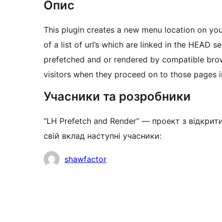
Опис
This plugin creates a new menu location on your 
of a list of url’s which are linked in the HEAD s
prefetched and or rendered by compatible brow
visitors when they proceed on to those pages in
Учасники та розробники
“LH Prefetch and Render” — проект з відкрит
свій вклад наступні учасники:
Учасники
shawfactor