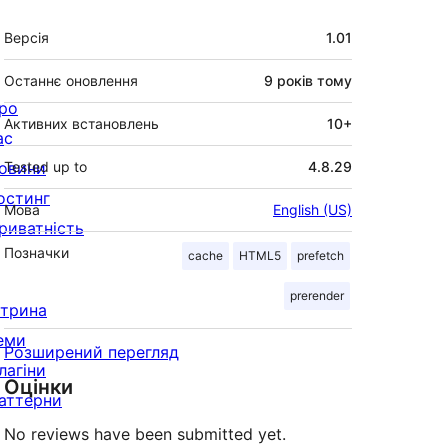
Мета
Версія
1.01
Останнє оновлення
9 років
тому
ро
Активних встановлень
10+
ас
овини
Tested up to
4.8.29
остинг
Мова
English (US)
риватність
Позначки
cache
HTML5
prefetch
prerender
ітрина
еми
Розширений перегляд
лагіни
Оцінки
аттерни
No reviews have been submitted yet.