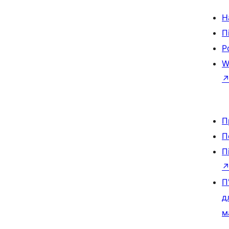
Н
П
Р
W
П
П
П
П
д
м