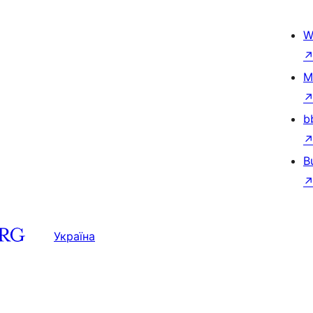
W
M
b
B
Україна