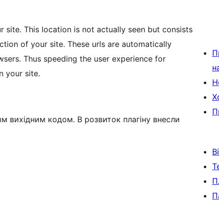
site. This location is not actually seen but consists
ection of your site. These urls are automatically
П
sers. Thus speeding the user experience for
н
 your site.
Н
Х
П
им вихідним кодом. В розвиток плагіну внесли
В
Т
П
П