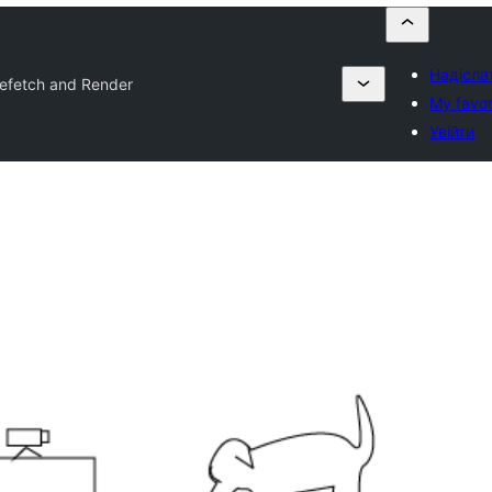
Надіслат
efetch and Render
My favor
Увійти