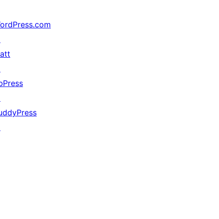
ordPress.com
↗
att
↗
bPress
↗
uddyPress
↗