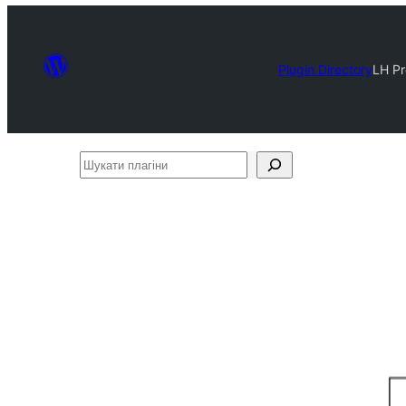
Plugin Directory
LH Pr
Шукати
плагіни