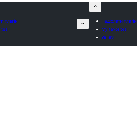
и плагін
Надіслати плагін
ites
My favorites
Увійти