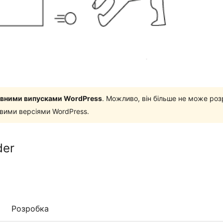
новними випусками WordPress
. Можливо, він більше не може роз
овими версіями WordPress.
der
Розробка