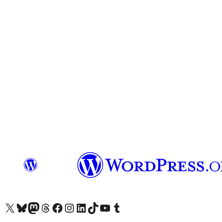
Visit our X (formerly Twitter) account
Visit our Bluesky account
Завітайте до нашої стрічки в Mastodon
Visit our Threads account
Завітайте на нашу сторінку в Facebook
Visit our Instagram account
Visit our LinkedIn account
Visit our TikTok account
Visit our YouTube channel
Visit our Tumblr account