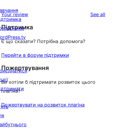
авчання
reviews
Your review
See all
ідтримка
Підтримка
озробники
ordPress.tv
Є що сказати? Потрібна допомога?
↗
Перейти в форум підтримки
Пожертвування
риєднатися
одії
Ви хотіли б підтримати розвиток цього
ідтримати
плагіна?
↗
Пожертвувати на розвиток плагіна
'ять
ля
айбутнього