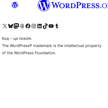
Visit our X (formerly Twitter) account
Visit our Bluesky account
Завітайте до нашої стрічки в Mastodon
Visit our Threads account
Завітайте на нашу сторінку в Facebook
Visit our Instagram account
Visit our LinkedIn account
Visit our TikTok account
Visit our YouTube channel
Visit our Tumblr account
Код – це поезія.
The WordPress® trademark is the intellectual property
of the WordPress Foundation.