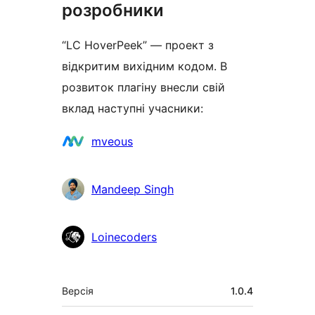
розробники
“LC HoverPeek” — проект з
відкритим вихідним кодом. В
розвиток плагіну внесли свій
вклад наступні учасники:
Учасники
mveous
Mandeep Singh
Loinecoders
Мета
Версія
1.0.4