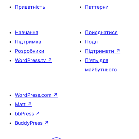
Приватність
Паттерни
Навчання
Приєднатися
Підтримка
Події
Розробники
Підтримати
↗
WordPress.tv
↗
П'ять для
майбутнього
WordPress.com
↗
Matt
↗
bbPress
↗
BuddyPress
↗