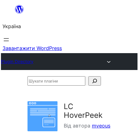
Перейти
до
Україна
вмісту
Завантажити WordPress
Plugin Directory
Шукати
плагіни
LC
HoverPeek
Від автора
mveous