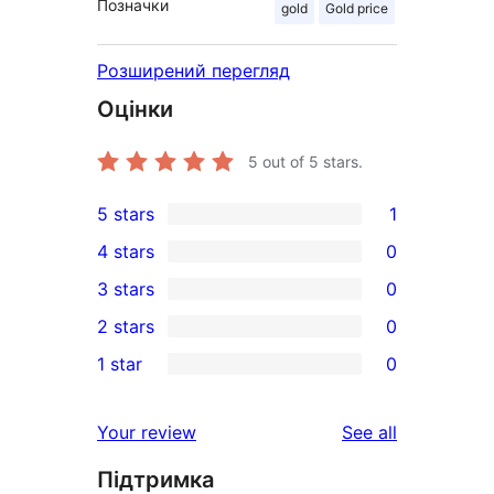
Позначки
gold
Gold price
Розширений перегляд
Оцінки
5
out of 5 stars.
5 stars
1
1
4 stars
0
5-
0
3 stars
0
star
4-
0
2 stars
0
review
star
3-
0
1 star
0
reviews
star
2-
0
reviews
star
1-
reviews
Your review
See all
reviews
star
Підтримка
reviews