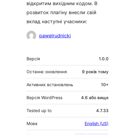
відкритим вихідним кодом. В
розвиток плагіну внесли свій
вклад наступні учасники:
Учасники
pawelrudnicki
Мета
Версія
1.0.0
Останнє оновлення
9 років
тому
Активних встановлень
10+
Версія WordPress
4.6 або вище
Tested up to
4.7.33
Мова
English (US)