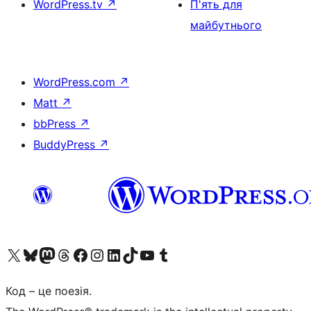
WordPress.tv
↗
П'ять для
майбутнього
WordPress.com
↗
Matt
↗
bbPress
↗
BuddyPress
↗
Visit our X (formerly Twitter) account
Visit our Bluesky account
Завітайте до нашої стрічки в Mastodon
Visit our Threads account
Завітайте на нашу сторінку в Facebook
Visit our Instagram account
Visit our LinkedIn account
Visit our TikTok account
Visit our YouTube channel
Visit our Tumblr account
Код – це поезія.