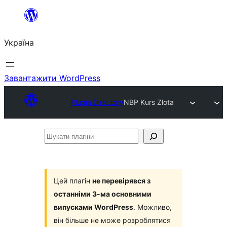
Перейти
до
Україна
вмісту
Завантажити WordPress
Plugin Directory
NBP Kurs Złota
Шукати
плагіни
Цей плагін
не перевірявся з
останніми 3-ма основними
випусками WordPress
. Можливо,
він більше не може розроблятися