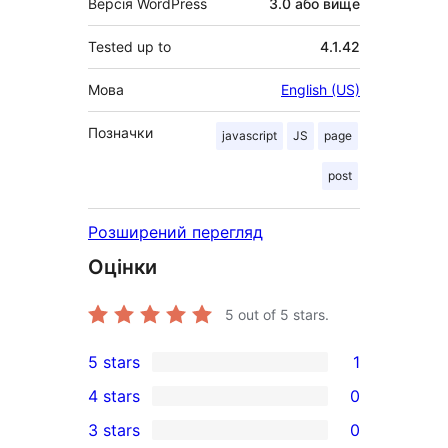
Версія WordPress
3.0 або вище
Tested up to
4.1.42
Мова
English (US)
Позначки
javascript
JS
page
post
Розширений перегляд
Оцінки
5
out of 5 stars.
5 stars
1
1
4 stars
0
5-
0
3 stars
0
star
4-
0