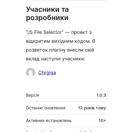
Учасники та
розробники
“JS File Selector” — проект з
відкритим вихідним кодом. В
розвиток плагіну внесли свій
вклад наступні учасники:
Учасники
Chrgiga
Мета
Версія
1.0.3
Останнє оновлення
12 років
тому
Активних встановлень
10+