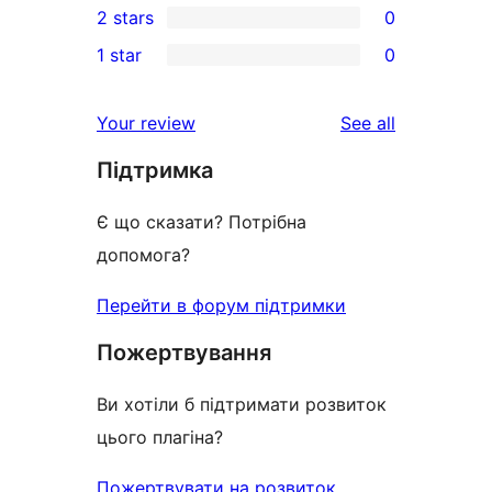
2 stars
0
review
star
3-
0
1 star
0
reviews
star
2-
0
reviews
star
1-
reviews
Your review
See all
reviews
star
Підтримка
reviews
Є що сказати? Потрібна
допомога?
Перейти в форум підтримки
Пожертвування
Ви хотіли б підтримати розвиток
цього плагіна?
Пожертвувати на розвиток