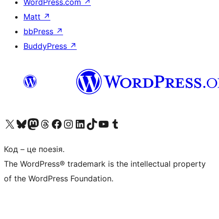
WordPress.com
↗
Matt
↗
bbPress
↗
BuddyPress
↗
Visit our X (formerly Twitter) account
Visit our Bluesky account
Завітайте до нашої стрічки в Mastodon
Visit our Threads account
Завітайте на нашу сторінку в Facebook
Visit our Instagram account
Visit our LinkedIn account
Visit our TikTok account
Visit our YouTube channel
Visit our Tumblr account
Код – це поезія.
The WordPress® trademark is the intellectual property
of the WordPress Foundation.