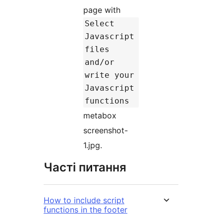
page with
Select
Javascript
files
and/or
write your
Javascript
functions
metabox
screenshot-
1.jpg.
Часті питання
How to include script
functions in the footer