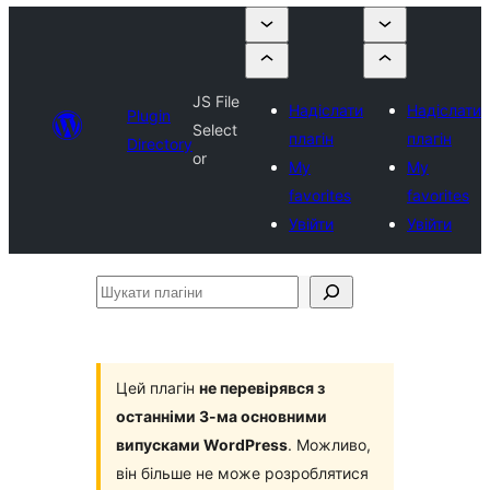
JS File
Надіслати
Надіслати
Plugin
Select
плагін
плагін
Directory
or
My
My
favorites
favorites
Увійти
Увійти
Шукати
плагіни
Цей плагін
не перевірявся з
останніми 3-ма основними
випусками WordPress
. Можливо,
він більше не може розроблятися