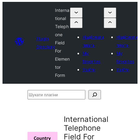
Interna
tional
Teleph
one
Надіслати
Надіслати
Plugin
Field
плагін
плагін
Directory
For
My
My
Elemen
favorites
favorites
tor
Увійти
Увійти
Form
Шукати
плагіни
International
Telephone
Field For