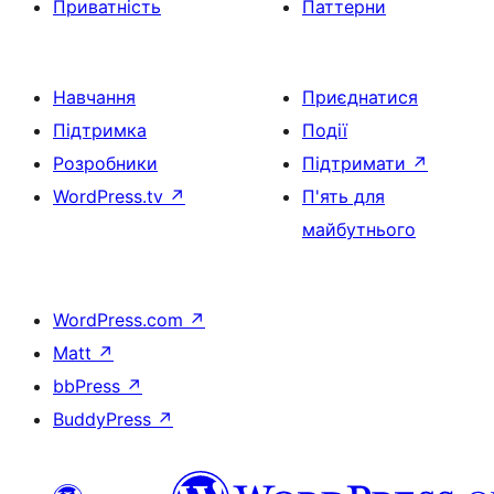
Приватність
Паттерни
Навчання
Приєднатися
Підтримка
Події
Розробники
Підтримати
↗
WordPress.tv
↗
П'ять для
майбутнього
WordPress.com
↗
Matt
↗
bbPress
↗
BuddyPress
↗