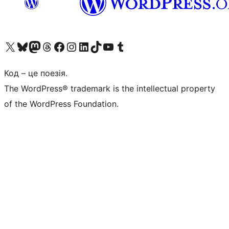
Visit our X (formerly Twitter) account
Visit our Bluesky account
Завітайте до нашої стрічки в Mastodon
Visit our Threads account
Завітайте на нашу сторінку в Facebook
Visit our Instagram account
Visit our LinkedIn account
Visit our TikTok account
Visit our YouTube channel
Visit our Tumblr account
Код – це поезія.
The WordPress® trademark is the intellectual property
of the WordPress Foundation.