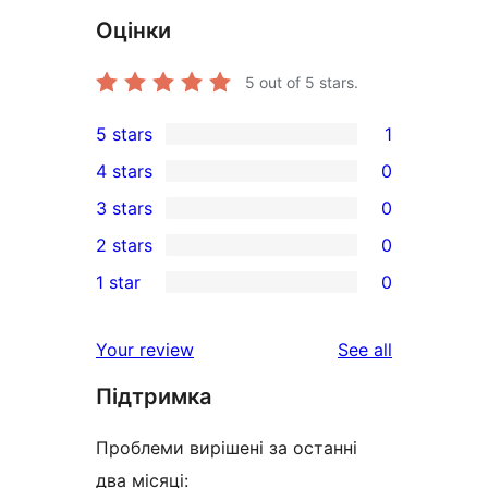
Оцінки
5
out of 5 stars.
5 stars
1
1
4 stars
0
5-
0
3 stars
0
star
4-
0
2 stars
0
review
star
3-
0
1 star
0
reviews
star
2-
0
reviews
star
1-
reviews
Your review
See all
reviews
star
Підтримка
reviews
Проблеми вирішені за останні
два місяці: