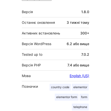
Мета
Версія
1.8.0
Останнє оновлення
3 тижні
тому
Активних встановлень
300+
Версія WordPress
6.2 або вище
Tested up to
7.0.2
Версія PHP
7.4 або вище
Мова
English (US)
Позначки
country code
elementor
elementor form
form
telephone