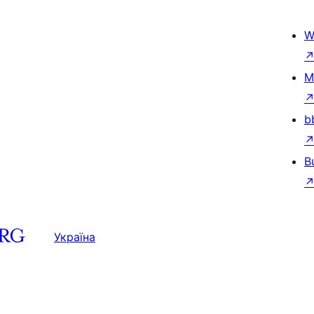
W
M
b
B
Україна