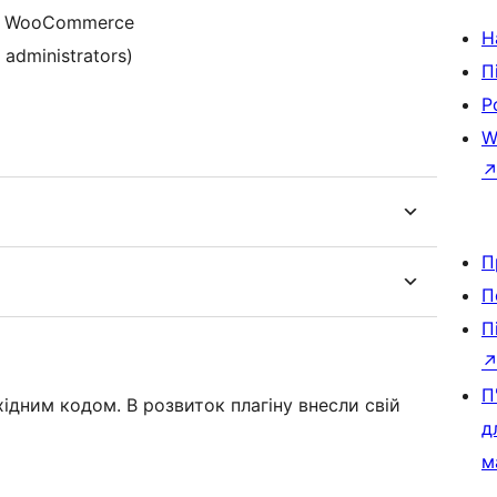
for WooCommerce
Н
 administrators)
П
Р
W
П
П
П
П
хідним кодом. В розвиток плагіну внесли свій
д
м