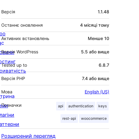
Мета
Версія
1.1.48
Останнє оновлення
4 місяці
тому
ро
Активних встановлень
Менше 10
ас
овини
Версія WordPress
5.5 або вище
остинг
Tested up to
6.8.7
риватність
Версія PHP
7.4 або вище
Мова
English (US)
ітрина
еми
Позначки
api
authentication
keys
лагіни
rest-api
woocommerce
аттерни
Розширений перегляд