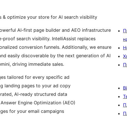
& optimize your store for AI search visibility
owerful AI-first page builder and AEO infrastructure
П
oof search visibility. IntelliAssist replaces
н
onalized conversion funnels. Additionally, we ensure
Н
and easily discoverable by the next generation of AI
Х
mini, driving immediate sales.
П
s tailored for every specific ad
ng landing pages to your ad copy
В
ated, AI-ready structured data
Т
g Answer Engine Optimization (AEO)
П
pages for your email campaigns
П