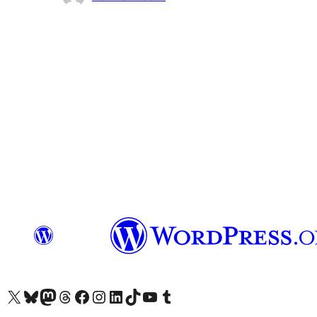
Visit our X (formerly Twitter) account
Visit our Bluesky account
Завітайте до нашої стрічки в Mastodon
Visit our Threads account
Завітайте на нашу сторінку в Facebook
Visit our Instagram account
Visit our LinkedIn account
Visit our TikTok account
Visit our YouTube channel
Visit our Tumblr account