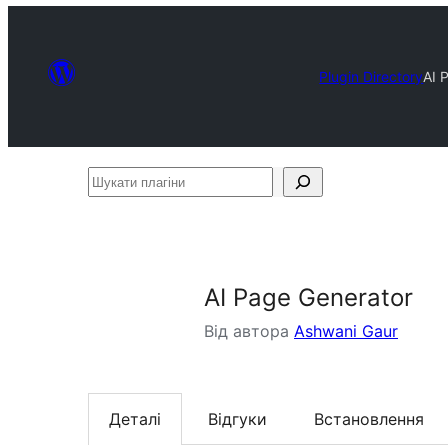
Plugin Directory
AI 
Шукати
плагіни
AI Page Generator
Від автора
Ashwani Gaur
Деталі
Відгуки
Встановлення