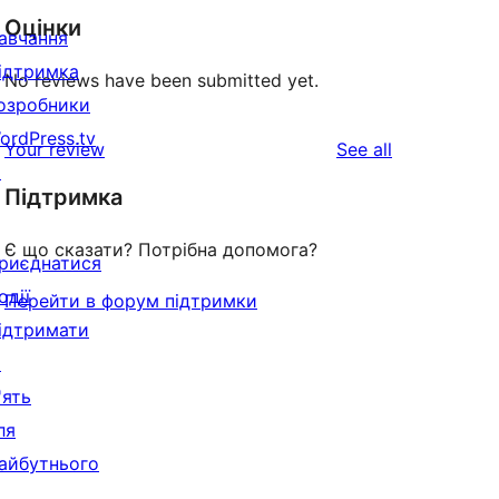
Оцінки
авчання
ідтримка
No reviews have been submitted yet.
озробники
ordPress.tv
reviews
Your review
See all
↗
Підтримка
Є що сказати? Потрібна допомога?
риєднатися
одії
Перейти в форум підтримки
ідтримати
↗
'ять
ля
айбутнього