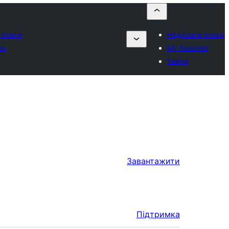
 плагін
Надіслати плагін
es
My favorites
Увійти
Завантажити
Підтримка