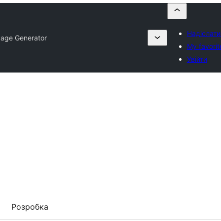
Надіслати
Page Generator
My favorit
Увійти
Розробка