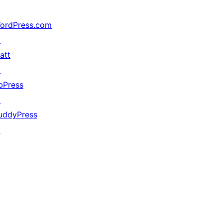
ordPress.com
↗
att
↗
bPress
↗
uddyPress
↗