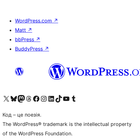
WordPress.com
↗
Matt
↗
bbPress
↗
BuddyPress
↗
Visit our X (formerly Twitter) account
Visit our Bluesky account
Завітайте до нашої стрічки в Mastodon
Visit our Threads account
Завітайте на нашу сторінку в Facebook
Visit our Instagram account
Visit our LinkedIn account
Visit our TikTok account
Visit our YouTube channel
Visit our Tumblr account
Код – це поезія.
The WordPress® trademark is the intellectual property
of the WordPress Foundation.