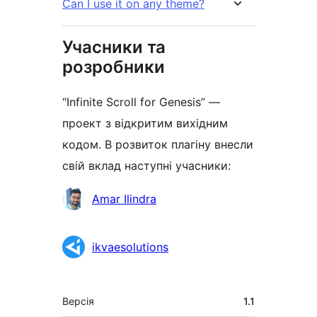
Can I use it on any theme?
Учасники та
розробники
“Infinite Scroll for Genesis” —
проект з відкритим вихідним
кодом. В розвиток плагіну внесли
свій вклад наступні учасники:
Учасники
Amar Ilindra
ikvaesolutions
Мета
Версія
1.1