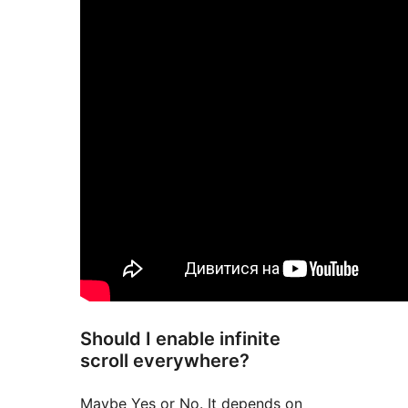
Should I enable infinite
scroll everywhere?
Maybe Yes or No. It depends on