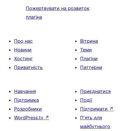
Пожертвувати на розвиток
плагіна
Про нас
Вітрина
Новини
Теми
Хостинг
Плагіни
Приватність
Паттерни
Навчання
Приєднатися
Підтримка
Події
Розробники
Підтримати
↗
WordPress.tv
↗
П'ять для
майбутнього