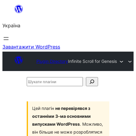
Перейти
до
Україна
вмісту
Завантажити WordPress
Plugin Directory
Infinite Scroll for Genesis
Шукати
плагіни
Цей плагін
не перевірявся з
останніми 3-ма основними
випусками WordPress
. Можливо,
він більше не може розроблятися