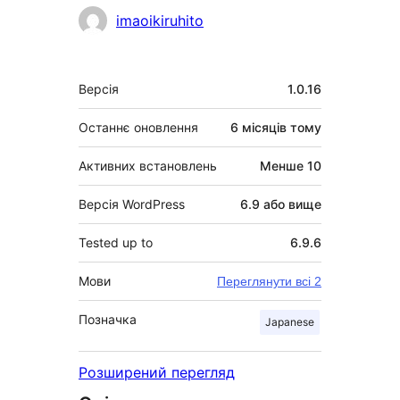
Учасники
imaoikiruhito
Мета
Версія
1.0.16
Останнє оновлення
6 місяців
тому
Активних встановлень
Менше 10
Версія WordPress
6.9 або вище
Tested up to
6.9.6
Мови
Переглянути всі 2
Позначка
Japanese
Розширений перегляд