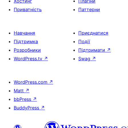
Хостинг
Плагіни
Приватність
Паттерни
Навчання
Приєднатися
Підтримка
Події
Розробники
Підтримати
↗
WordPress.tv
↗
Swag
↗
WordPress.com
↗
Matt
↗
bbPress
↗
BuddyPress
↗