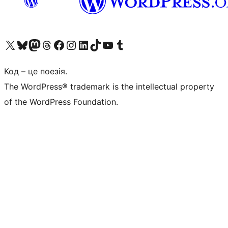
Visit our X (formerly Twitter) account
Visit our Bluesky account
Завітайте до нашої стрічки в Mastodon
Visit our Threads account
Завітайте на нашу сторінку в Facebook
Visit our Instagram account
Visit our LinkedIn account
Visit our TikTok account
Visit our YouTube channel
Visit our Tumblr account
Код – це поезія.
The WordPress® trademark is the intellectual property
of the WordPress Foundation.