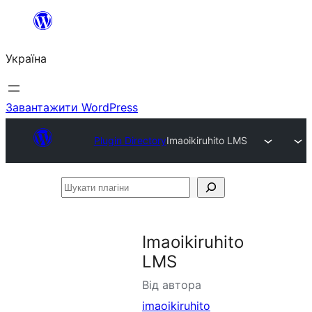
Перейти
до
Україна
вмісту
Завантажити WordPress
Plugin Directory
Imaoikiruhito LMS
Шукати
плагіни
Imaoikiruhito
LMS
Від автора
imaoikiruhito