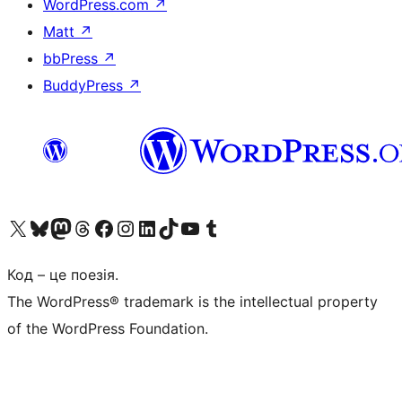
WordPress.com
↗
Matt
↗
bbPress
↗
BuddyPress
↗
Visit our X (formerly Twitter) account
Visit our Bluesky account
Завітайте до нашої стрічки в Mastodon
Visit our Threads account
Завітайте на нашу сторінку в Facebook
Visit our Instagram account
Visit our LinkedIn account
Visit our TikTok account
Visit our YouTube channel
Visit our Tumblr account
Код – це поезія.
The WordPress® trademark is the intellectual property
of the WordPress Foundation.