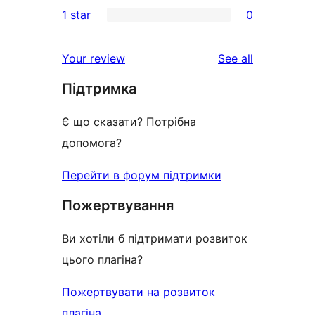
0
1 star
0
reviews
star
2-
0
reviews
star
1-
reviews
Your review
See all
reviews
star
Підтримка
reviews
Є що сказати? Потрібна
допомога?
Перейти в форум підтримки
Пожертвування
Ви хотіли б підтримати розвиток
цього плагіна?
Пожертвувати на розвиток
плагіна