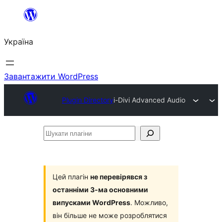
Перейти
до
Україна
вмісту
Завантажити WordPress
Plugin Directory
i-Divi Advanced Audio
Шукати
плагіни
Цей плагін
не перевірявся з
останніми 3-ма основними
випусками WordPress
. Можливо,
він більше не може розроблятися