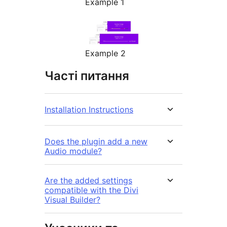
Example 1
Example 2
Часті питання
Installation Instructions
Does the plugin add a new
Audio module?
Are the added settings
compatible with the Divi
Visual Builder?