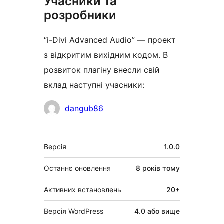
Учасники та
розробники
“i-Divi Advanced Audio” — проект
з відкритим вихідним кодом. В
розвиток плагіну внесли свій
вклад наступні учасники:
Учасники
dangub86
Мета
Версія
1.0.0
Останнє оновлення
8 років
тому
Активних встановлень
20+
Версія WordPress
4.0 або вище