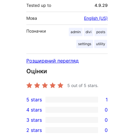
Tested up to
4.9.29
Мова
English (US)
Позначки
admin
divi
posts
settings
utility
Розширений перегляд
Оцінки
5
out of 5 stars.
5 stars
1
1
4 stars
0
5-
0
3 stars
0
star
4-
0
2 stars
0
review
star
3-