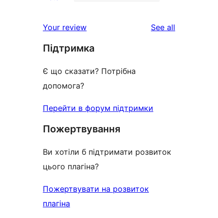
2-
2
reviews
star
1-
reviews
Your review
See all
reviews
star
Підтримка
reviews
Є що сказати? Потрібна
допомога?
Перейти в форум підтримки
Пожертвування
Ви хотіли б підтримати розвиток
цього плагіна?
Пожертвувати на розвиток
плагіна