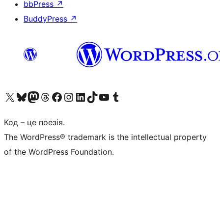
bbPress
↗
BuddyPress
↗
Visit our X (formerly Twitter) account
Visit our Bluesky account
Завітайте до нашої стрічки в Mastodon
Visit our Threads account
Завітайте на нашу сторінку в Facebook
Visit our Instagram account
Visit our LinkedIn account
Visit our TikTok account
Visit our YouTube channel
Visit our Tumblr account
Код – це поезія.
The WordPress® trademark is the intellectual property
of the WordPress Foundation.