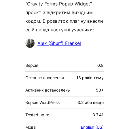
“Gravity Forms Popup Widget” —
проект з відкритим вихідним
кодом. В розвиток плагіну внесли
свій вклад наступні учасники:
Учасники
Alex (Shurf) Frenkel
Мета
Версія
0.8
Останнє оновлення
13 років
тому
Активних встановлень
50+
Версія WordPress
3.2 або вище
Tested up to
3.7.41
Мова
English (US)