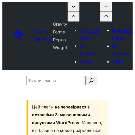
Gravity
Надіслати
Надіслати
Plugin
Forms
плагін
плагін
Directory
Popup
My
My
Widget
favorites
favorites
Увійти
Увійти
Шукати
плагіни
Цей плагін
не перевірявся з
останніми 3-ма основними
випусками WordPress
. Можливо,
він більше не може розроблятися