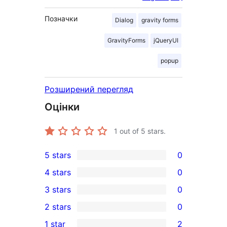
Позначки
Dialog
gravity forms
GravityForms
jQueryUI
popup
Розширений перегляд
Оцінки
1
out of 5 stars.
5 stars
0
0
4 stars
0
5-
0
3 stars
0
star
4-
0
2 stars
0
reviews
star
3-
0
1 star
2
reviews
star