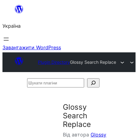
Перейти
до
Україна
вмісту
Завантажити WordPress
Plugin Directory
Glossy Search Replace
Шукати
плагіни
Glossy
Search
Replace
Від автора
Glossy