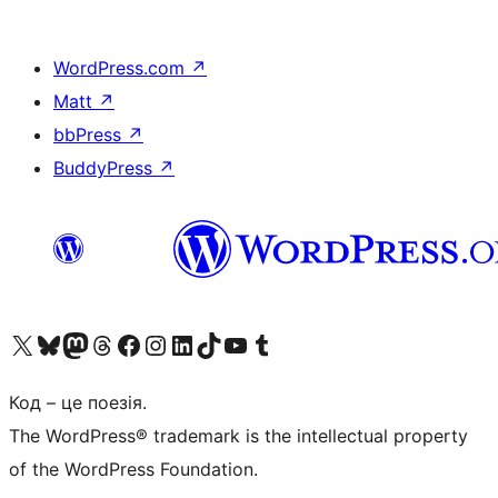
WordPress.com
↗
Matt
↗
bbPress
↗
BuddyPress
↗
Visit our X (formerly Twitter) account
Visit our Bluesky account
Завітайте до нашої стрічки в Mastodon
Visit our Threads account
Завітайте на нашу сторінку в Facebook
Visit our Instagram account
Visit our LinkedIn account
Visit our TikTok account
Visit our YouTube channel
Visit our Tumblr account
Код – це поезія.
The WordPress® trademark is the intellectual property
of the WordPress Foundation.