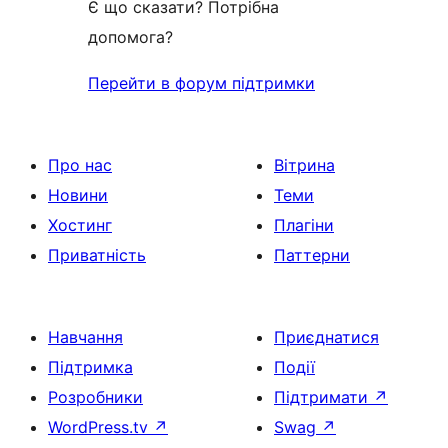
Є що сказати? Потрібна
допомога?
Перейти в форум підтримки
Про нас
Вітрина
Новини
Теми
Хостинг
Плагіни
Приватність
Паттерни
Навчання
Приєднатися
Підтримка
Події
Розробники
Підтримати
↗
WordPress.tv
↗
Swag
↗