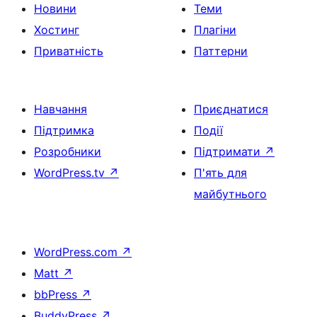
Новини
Теми
Хостинг
Плагіни
Приватність
Паттерни
Навчання
Приєднатися
Підтримка
Події
Розробники
Підтримати
↗
WordPress.tv
↗
П'ять для
майбутнього
WordPress.com
↗
Matt
↗
bbPress
↗
BuddyPress
↗