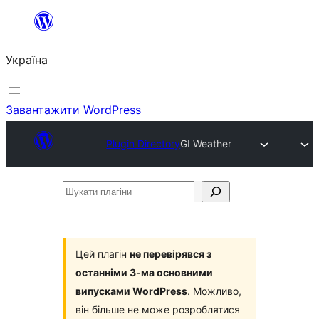
Перейти
до
Україна
вмісту
Завантажити WordPress
Plugin Directory
GI Weather
Шукати
плагіни
Цей плагін
не перевірявся з
останніми 3-ма основними
випусками WordPress
. Можливо,
він більше не може розроблятися