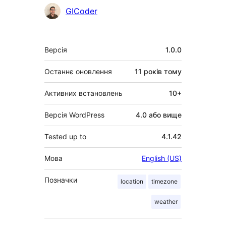
Учасники
GICoder
Мета
Версія
1.0.0
Останнє оновлення
11 років
тому
Активних встановлень
10+
Версія WordPress
4.0 або вище
Tested up to
4.1.42
Мова
English (US)
Позначки
location
timezone
weather