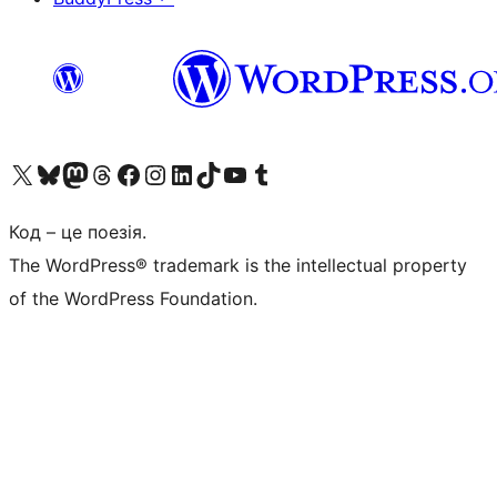
Visit our X (formerly Twitter) account
Visit our Bluesky account
Завітайте до нашої стрічки в Mastodon
Visit our Threads account
Завітайте на нашу сторінку в Facebook
Visit our Instagram account
Visit our LinkedIn account
Visit our TikTok account
Visit our YouTube channel
Visit our Tumblr account
Код – це поезія.
The WordPress® trademark is the intellectual property
of the WordPress Foundation.