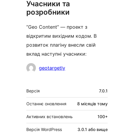
Учасники та
розробники
“Geo Content” — проект з
відкритим вихідним кодом. В
розвиток плагіну внесли свій
вклад наступні учасники:
Учасники
geotargetly
Мета
Версія
7.0.1
Останнє оновлення
8 місяців
тому
Активних встановлень
100+
Версія WordPress
3.0.1 або вище