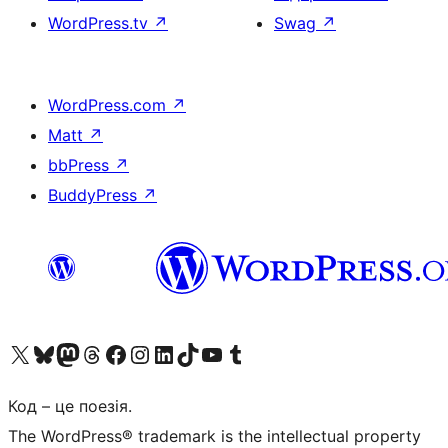
WordPress.tv
↗
Swag
↗
WordPress.com
↗
Matt
↗
bbPress
↗
BuddyPress
↗
Visit our X (formerly Twitter) account
Visit our Bluesky account
Завітайте до нашої стрічки в Mastodon
Visit our Threads account
Завітайте на нашу сторінку в Facebook
Visit our Instagram account
Visit our LinkedIn account
Visit our TikTok account
Visit our YouTube channel
Visit our Tumblr account
Код – це поезія.
The WordPress® trademark is the intellectual property