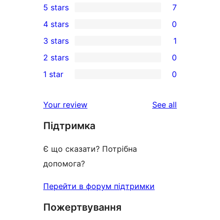
5 stars
7
7
4 stars
0
5-
0
3 stars
1
star
4-
1
2 stars
0
reviews
star
3-
0
1 star
0
reviews
star
2-
0
review
star
1-
reviews
Your review
See all
reviews
star
Підтримка
reviews
Є що сказати? Потрібна
допомога?
Перейти в форум підтримки
Пожертвування