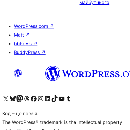
майбутнього
WordPress.com
↗
Matt
↗
bbPress
↗
BuddyPress
↗
Visit our X (formerly Twitter) account
Visit our Bluesky account
Завітайте до нашої стрічки в Mastodon
Visit our Threads account
Завітайте на нашу сторінку в Facebook
Visit our Instagram account
Visit our LinkedIn account
Visit our TikTok account
Visit our YouTube channel
Visit our Tumblr account
Код – це поезія.
The WordPress® trademark is the intellectual property