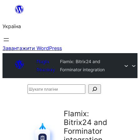
Перейти
до
Україна
вмісту
Завантажити WordPress
Plugin
Flamix: Bitrix24 and
Directory
Forminator integration
Шукати
плагіни
Flamix:
Bitrix24 and
Forminator
integration