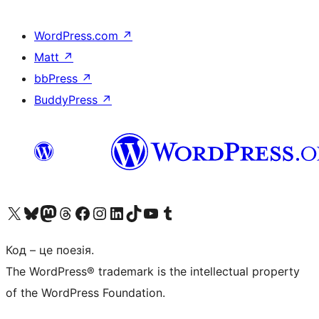
WordPress.com
↗
Matt
↗
bbPress
↗
BuddyPress
↗
Visit our X (formerly Twitter) account
Visit our Bluesky account
Завітайте до нашої стрічки в Mastodon
Visit our Threads account
Завітайте на нашу сторінку в Facebook
Visit our Instagram account
Visit our LinkedIn account
Visit our TikTok account
Visit our YouTube channel
Visit our Tumblr account
Код – це поезія.
The WordPress® trademark is the intellectual property
of the WordPress Foundation.