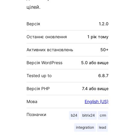
цілей.
Мета
Версія
1.2.0
Останнє оновлення
1 рік
тому
Активних встановлень
50+
Версія WordPress
5.0 або вище
Tested up to
6.8.7
Версія PHP
7.4 або вище
Мова
English (US)
Позначки
b24
bitrix24
crm
integration
lead