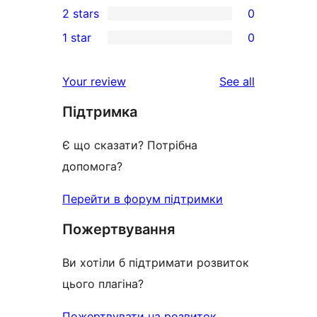
2 stars
0
reviews
star
3-
0
1 star
0
reviews
star
2-
0
reviews
star
1-
reviews
Your review
See all
reviews
star
Підтримка
reviews
Є що сказати? Потрібна
допомога?
Перейти в форум підтримки
Пожертвування
Ви хотіли б підтримати розвиток
цього плагіна?
Пожертвувати на розвиток