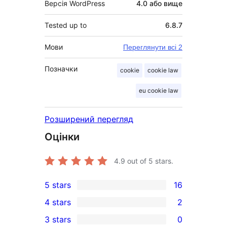
Версія WordPress
4.0 або вище
Tested up to
6.8.7
Мови
Переглянути всі 2
Позначки
cookie
cookie law
eu cookie law
Розширений перегляд
Оцінки
4.9
out of 5 stars.
5 stars
16
16
4 stars
2
5-
2
3 stars
0
star
4-
0