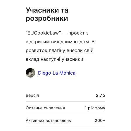
Учасники та
розробники
“EUCookieLaw” — проект з
відкритим вихідним кодом. В
розвиток плагіну внесли свій
вклад наступні учасники:
Учасники
Diego La Monica
Мета
Версія
2.7.5
Останнє оновлення
1 рік
тому
Активних встановлень
200+