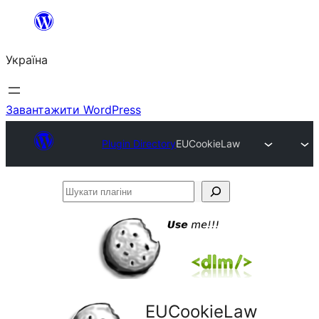
Перейти
до
Україна
вмісту
Завантажити WordPress
Plugin Directory
EUCookieLaw
Шукати
плагіни
EUCookieLaw