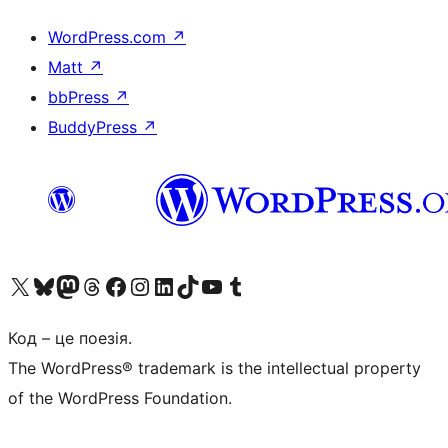
WordPress.com
↗
Matt
↗
bbPress
↗
BuddyPress
↗
Visit our X (formerly Twitter) account
Visit our Bluesky account
Завітайте до нашої стрічки в Mastodon
Visit our Threads account
Завітайте на нашу сторінку в Facebook
Visit our Instagram account
Visit our LinkedIn account
Visit our TikTok account
Visit our YouTube channel
Visit our Tumblr account
Код – це поезія.
The WordPress® trademark is the intellectual property
of the WordPress Foundation.