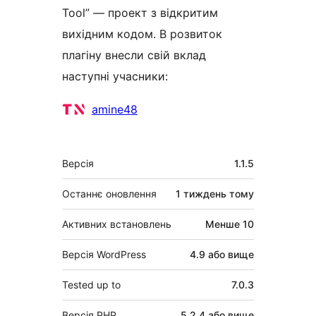
Tool” — проект з відкритим
вихідним кодом. В розвиток
плагіну внесли свій вклад
наступні учасники:
Учасники
amine48
Мета
Версія
1.1.5
Останнє оновлення
1 тиждень
тому
Активних встановлень
Менше 10
Версія WordPress
4.9 або вище
Tested up to
7.0.3
Версія PHP
5.2.4 або вище