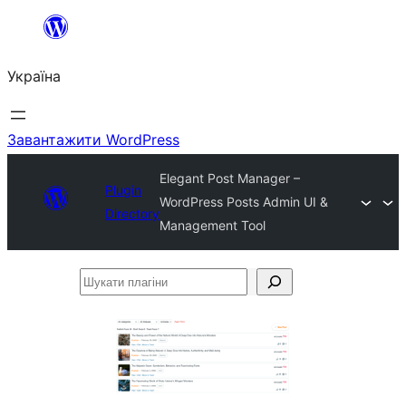
Перейти
до
Україна
вмісту
Завантажити WordPress
Elegant Post Manager –
Plugin
WordPress Posts Admin UI &
Directory
Management Tool
Шукати
плагіни