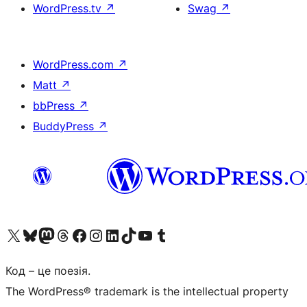
WordPress.tv
↗
Swag
↗
WordPress.com
↗
Matt
↗
bbPress
↗
BuddyPress
↗
Visit our X (formerly Twitter) account
Visit our Bluesky account
Завітайте до нашої стрічки в Mastodon
Visit our Threads account
Завітайте на нашу сторінку в Facebook
Visit our Instagram account
Visit our LinkedIn account
Visit our TikTok account
Visit our YouTube channel
Visit our Tumblr account
Код – це поезія.
The WordPress® trademark is the intellectual property