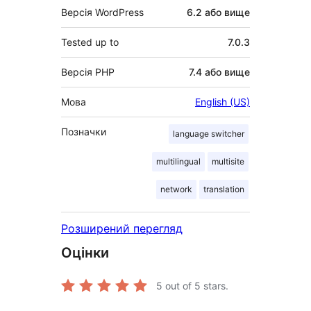
Версія WordPress
6.2 або вище
Tested up to
7.0.3
Версія PHP
7.4 або вище
Мова
English (US)
Позначки
language switcher
multilingual
multisite
network
translation
Розширений перегляд
Оцінки
5
out of 5 stars.