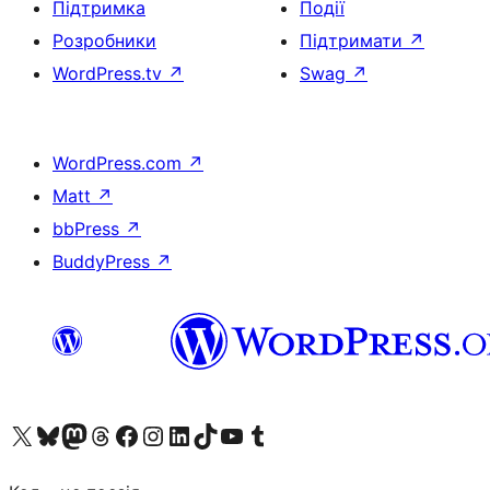
Підтримка
Події
Розробники
Підтримати
↗
WordPress.tv
↗
Swag
↗
WordPress.com
↗
Matt
↗
bbPress
↗
BuddyPress
↗
Visit our X (formerly Twitter) account
Visit our Bluesky account
Завітайте до нашої стрічки в Mastodon
Visit our Threads account
Завітайте на нашу сторінку в Facebook
Visit our Instagram account
Visit our LinkedIn account
Visit our TikTok account
Visit our YouTube channel
Visit our Tumblr account