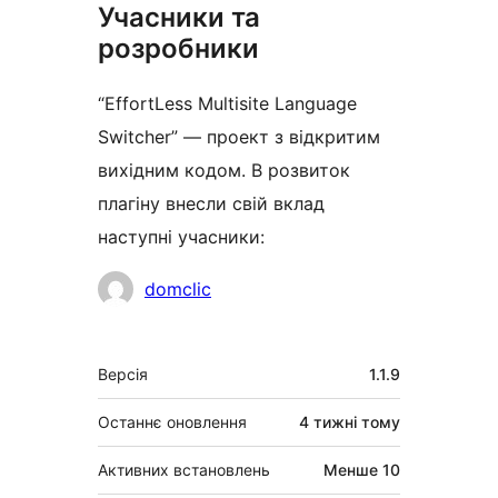
Учасники та
розробники
“EffortLess Multisite Language
Switcher” — проект з відкритим
вихідним кодом. В розвиток
плагіну внесли свій вклад
наступні учасники:
Учасники
domclic
Мета
Версія
1.1.9
Останнє оновлення
4 тижні
тому
Активних встановлень
Менше 10