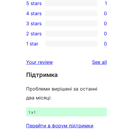
5 stars
1
1
4 stars
0
5-
0
3 stars
0
star
4-
0
2 stars
0
review
star
3-
0
1 star
0
reviews
star
2-
0
reviews
star
1-
reviews
Your review
See all
reviews
star
Підтримка
reviews
Проблеми вирішені за останні
два місяці:
1 з 1
Перейти в форум підтримки