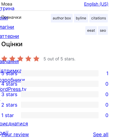
Мова
English (US)
ітрина
еми
Позначки
author box
byline
citations
лагіни
eeat
seo
аттерни
Оцінки
5
out of 5 stars.
авчання
ідтримка
5 stars
1
1
озробники
4 stars
0
5-
0
ordPress.tv
3 stars
0
star
4-
↗
0
2 stars
0
review
star
3-
0
1 star
0
reviews
star
2-
0
риєднатися
reviews
star
1-
одії
reviews
Your review
See all
reviews
star