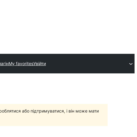
агін
My favorites
Увійти
роблятися або підтримуватися, і він може мати