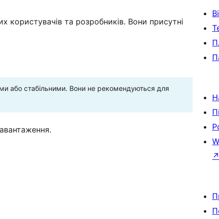
В
х користувачів та розробників. Вони присутні
Т
П
П
ними або стабільними. Вони не рекомендуються для
Н
П
Р
завантаження.
W
П
П