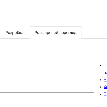
Розробка
Розширений перегляд
П
н
Н
Х
П