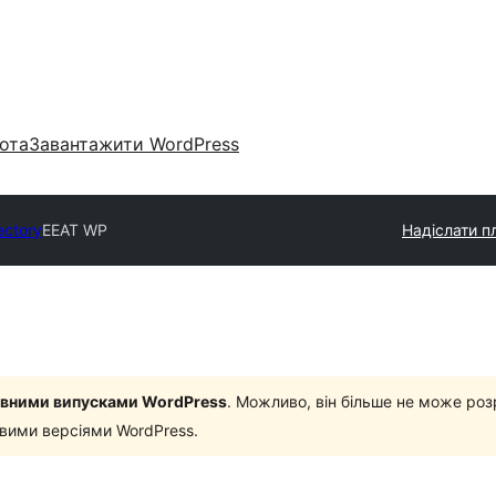
ота
Завантажити WordPress
ectory
EEAT WP
Надіслати пл
новними випусками WordPress
. Можливо, він більше не може роз
овими версіями WordPress.