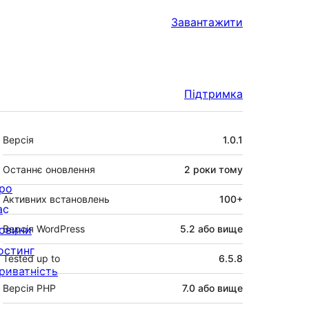
Завантажити
Підтримка
Мета
Версія
1.0.1
Останнє оновлення
2 роки
тому
ро
Активних встановлень
100+
ас
овини
Версія WordPress
5.2 або вище
остинг
Tested up to
6.5.8
риватність
Версія PHP
7.0 або вище