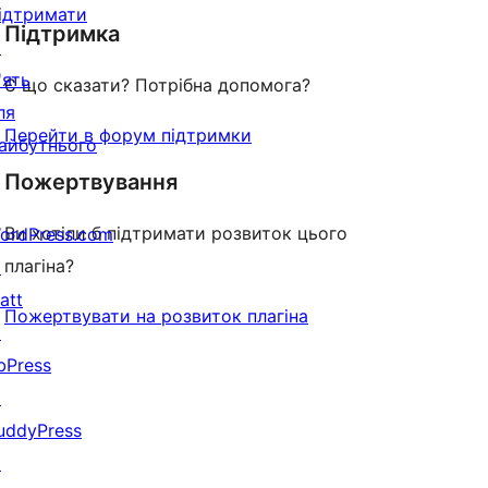
ідтримати
Підтримка
reviews
↗
'ять
Є що сказати? Потрібна допомога?
ля
Перейти в форум підтримки
айбутнього
Пожертвування
Ви хотіли б підтримати розвиток цього
ordPress.com
плагіна?
↗
att
Пожертвувати на розвиток плагіна
↗
bPress
↗
uddyPress
↗