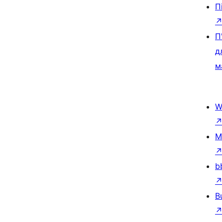
П
П
д
м
W
M
b
B