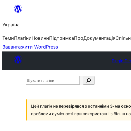
Перейти
до
Україна
вмісту
Теми
Плагіни
Новини
Підтримка
Про
Документація
Спільн
Завантажити WordPress
Plugin Dir
Шукати
плагіни
Цей плагін
не перевірявся з останніми 3-ма ос
проблеми сумісності при використанні з більш н