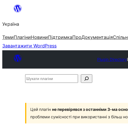
Перейти
до
Україна
вмісту
Теми
Плагіни
Новини
Підтримка
Про
Документація
Спільн
Завантажити WordPress
Plugin Directory
Шукати
плагіни
Цей плагін
не перевірявся з останніми 3-ма ос
проблеми сумісності при використанні з більш н