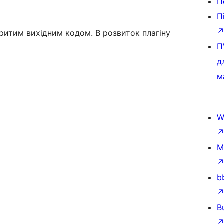
П
П
критим вихідним кодом. В розвиток плагіну
П
д
м
W
M
b
B