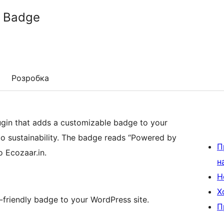
e Badge
Розробка
ugin that adds a customizable badge to your
o sustainability. The badge reads “Powered by
П
o Ecozaar.in.
н
Н
Х
-friendly badge to your WordPress site.
П