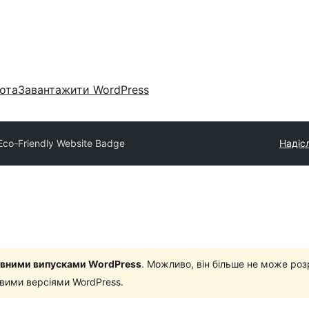
ота
Завантажити WordPress
Eco-Friendly Website Badge
Надісл
новними випусками WordPress
. Можливо, він більше не може роз
овими версіями WordPress.