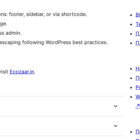
: footer, sidebar, or via shortcode.
В
rge.
Т
ss admin.
П
 escaping following WordPress best practices.
П
Н
visit
Ecozaar.in
.
П
Р
W
П