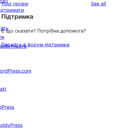
одії
reviews
Your review
See all
reviews
star
ідтримати
Підтримка
reviews
↗
'ять
Є що сказати? Потрібна допомога?
ля
Перейти в форум підтримки
айбутнього
ordPress.com
↗
att
↗
bPress
↗
uddyPress
↗