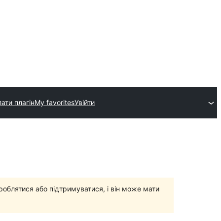
ати плагін
My favorites
Увійти
роблятися або підтримуватися, і він може мати