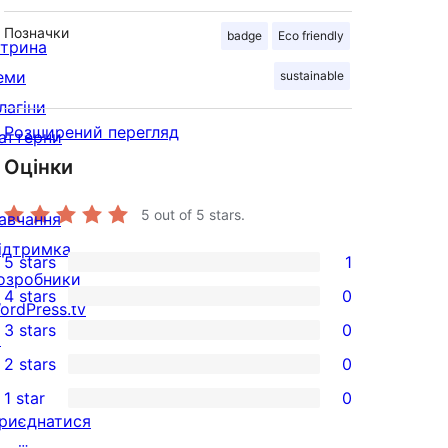
Позначки
badge
Eco friendly
ітрина
еми
sustainable
лагіни
Розширений перегляд
аттерни
Оцінки
5
out of 5 stars.
авчання
ідтримка
5 stars
1
1
озробники
4 stars
0
5-
ordPress.tv
0
3 stars
0
star
↗
4-
0
2 stars
0
review
star
3-
0
1 star
0
reviews
star
2-
0
риєднатися
reviews
star
1-