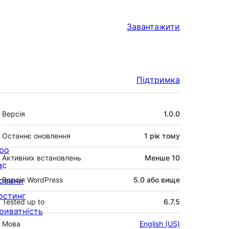
Завантажити
Підтримка
Мета
Версія
1.0.0
Останнє оновлення
1 рік
тому
ро
Активних встановлень
Менше 10
ас
овини
Версія WordPress
5.0 або вище
остинг
Tested up to
6.7.5
риватність
Мова
English (US)