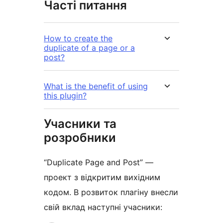
Часті питання
How to create the
duplicate of a page or a
post?
What is the benefit of using
this plugin?
Учасники та
розробники
“Duplicate Page and Post” —
проект з відкритим вихідним
кодом. В розвиток плагіну внесли
свій вклад наступні учасники: