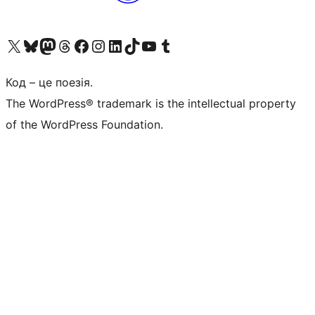
Visit our X (formerly Twitter) account
Visit our Bluesky account
Завітайте до нашої стрічки в Mastodon
Visit our Threads account
Завітайте на нашу сторінку в Facebook
Visit our Instagram account
Visit our LinkedIn account
Visit our TikTok account
Visit our YouTube channel
Visit our Tumblr account
Код – це поезія.
The WordPress® trademark is the intellectual property
of the WordPress Foundation.