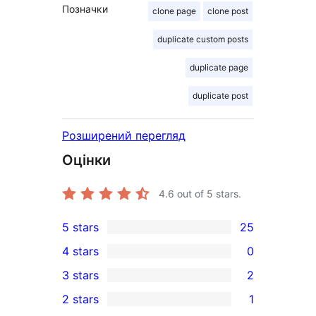
Позначки
clone page
clone post
duplicate custom posts
duplicate page
duplicate post
Розширений перегляд
Оцінки
4.6
out of 5 stars.
5 stars
25
25
4 stars
0
5-
0
3 stars
2
star
4-
2
2 stars
1
reviews
star
3-
1