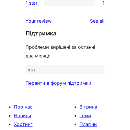
1 star
1
reviews
star
2-
1
reviews
star
1-
reviews
Your review
See all
review
star
Підтримка
review
Проблеми вирішені за останні
два місяці:
0 з 1
Перейти в форум підтримки
Про нас
Вітрина
Новини
Теми
Хостинг
Плагіни