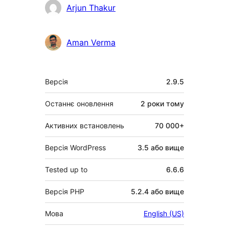
Учасники
Arjun Thakur
Aman Verma
Мета
Версія
2.9.5
Останнє оновлення
2 роки
тому
Активних встановлень
70 000+
Версія WordPress
3.5 або вище
Tested up to
6.6.6
Версія PHP
5.2.4 або вище
Мова
English (US)