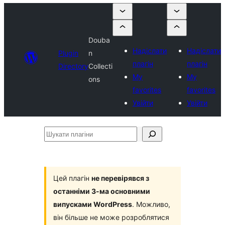
Douba
Надіслати
Надіслати
Plugin
n
плагін
плагін
Directory
Collecti
My
My
ons
favorites
favorites
Увійти
Увійти
Шукати
плагіни
Цей плагін
не перевірявся з
останніми 3-ма основними
випусками WordPress
. Можливо,
він більше не може розроблятися