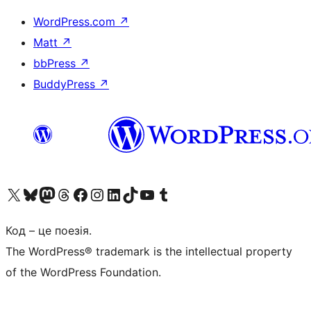
WordPress.com
↗
Matt
↗
bbPress
↗
BuddyPress
↗
Visit our X (formerly Twitter) account
Visit our Bluesky account
Завітайте до нашої стрічки в Mastodon
Visit our Threads account
Завітайте на нашу сторінку в Facebook
Visit our Instagram account
Visit our LinkedIn account
Visit our TikTok account
Visit our YouTube channel
Visit our Tumblr account
Код – це поезія.
The WordPress® trademark is the intellectual property
of the WordPress Foundation.