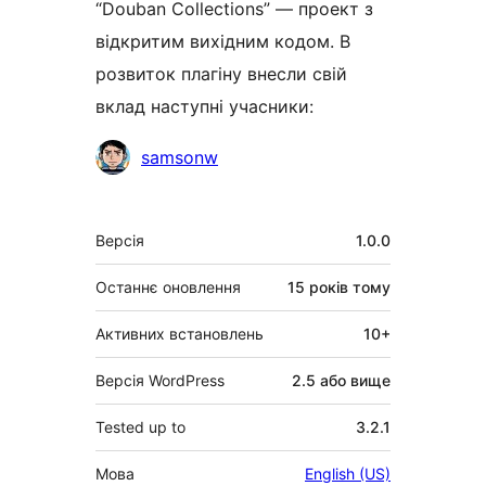
“Douban Collections” — проект з
відкритим вихідним кодом. В
розвиток плагіну внесли свій
вклад наступні учасники:
Учасники
samsonw
Мета
Версія
1.0.0
Останнє оновлення
15 років
тому
Активних встановлень
10+
Версія WordPress
2.5 або вище
Tested up to
3.2.1
Мова
English (US)