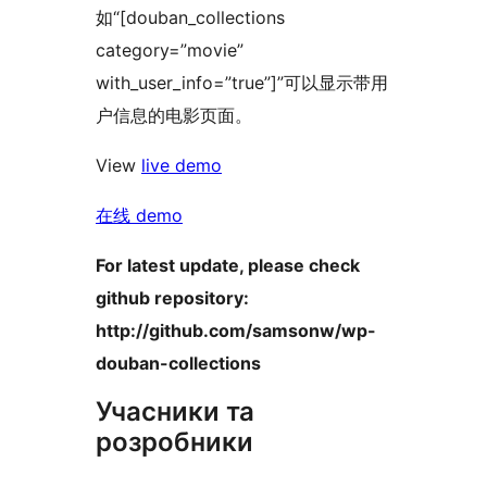
如“[douban_collections
category=”movie”
with_user_info=”true”]”可以显示带用
户信息的电影页面。
View
live demo
在线 demo
For latest update, please check
github repository:
http://github.com/samsonw/wp-
douban-collections
Учасники та
розробники