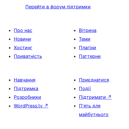
Перейти в форум підтримки
Про нас
Вітрина
Новини
Теми
Хостинг
Плагіни
Приватність
Паттерни
Навчання
Приєднатися
Підтримка
Події
Розробники
Підтримати
↗
WordPress.tv
↗
П'ять для
майбутнього