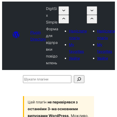
DigitSi
x
Simple
Форма
Надіслати
Надіслати
Plugin
для
плагін
плагін
Directory
відпра
My
My
вки
favorites
favorites
повідо
Увійти
Увійти
млень
Шукати
плагіни
Цей плагін
не перевірявся з
останніми 3-ма основними
випусками WordPress
. Можливо,