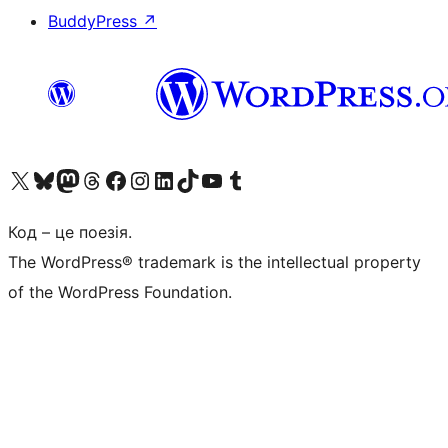
BuddyPress
↗
Visit our X (formerly Twitter) account
Visit our Bluesky account
Завітайте до нашої стрічки в Mastodon
Visit our Threads account
Завітайте на нашу сторінку в Facebook
Visit our Instagram account
Visit our LinkedIn account
Visit our TikTok account
Visit our YouTube channel
Visit our Tumblr account
Код – це поезія.
The WordPress® trademark is the intellectual property
of the WordPress Foundation.