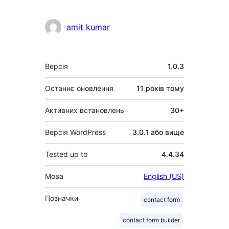
amit kumar
Мета
Версія
1.0.3
Останнє оновлення
11 років
тому
Активних встановлень
30+
Версія WordPress
3.0.1 або вище
Tested up to
4.4.34
Мова
English (US)
Позначки
contact form
contact form builder