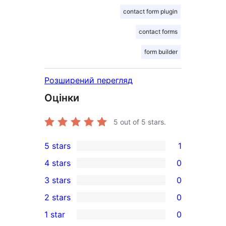
contact form plugin
contact forms
form builder
Розширений перегляд
Оцінки
5
out of 5 stars.
5 stars
1
1
4 stars
0
5-
0
3 stars
0
star
4-
0
2 stars
0
review
star
3-
0
1 star
0
reviews
star
2-
0