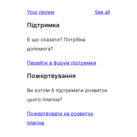
reviews
star
1-
reviews
Your review
See all
reviews
star
Підтримка
reviews
Є що сказати? Потрібна
допомога?
Перейти в форум підтримки
Пожертвування
Ви хотіли б підтримати розвиток
цього плагіна?
Пожертвувати на розвиток
плагіна