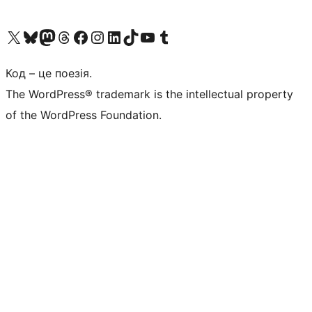
Visit our X (formerly Twitter) account
Visit our Bluesky account
Завітайте до нашої стрічки в Mastodon
Visit our Threads account
Завітайте на нашу сторінку в Facebook
Visit our Instagram account
Visit our LinkedIn account
Visit our TikTok account
Visit our YouTube channel
Visit our Tumblr account
Код – це поезія.
The WordPress® trademark is the intellectual property
of the WordPress Foundation.