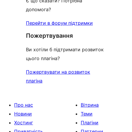
Є що сказати? Потрібна
допомога?
Перейти в форум підтримки
Пожертвування
Ви хотіли б підтримати розвиток
цього плагіна?
Пожертвувати на розвиток
плагіна
Про нас
Вітрина
Новини
Теми
Хостинг
Плагіни
Приватність
Паттерни