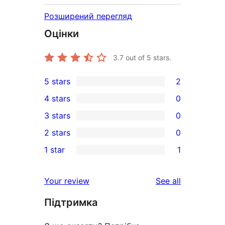
Розширений перегляд
Оцінки
3.7
out of 5 stars.
5 stars
2
2
4 stars
0
5-
0
3 stars
0
star
4-
0
2 stars
0
reviews
star
3-
0
1 star
1
reviews
star
2-
1
reviews
star
1-
reviews
Your review
See all
reviews
star
Підтримка
review