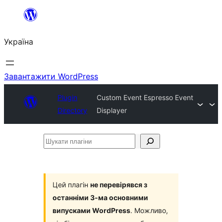
Перейти
до
Україна
вмісту
Завантажити WordPress
Plugin
Custom Event Espresso Event
Directory
Displayer
Шукати
плагіни
Цей плагін
не перевірявся з
останніми 3-ма основними
випусками WordPress
. Можливо,