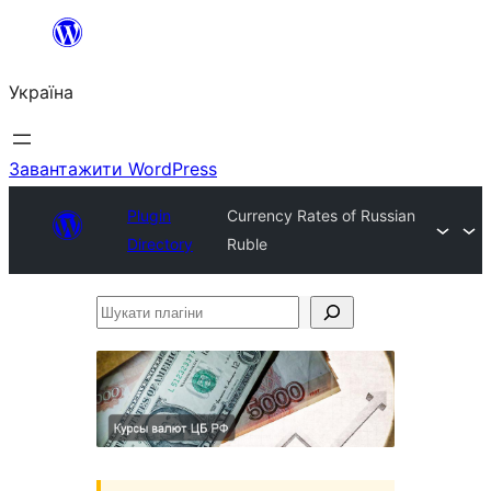
Перейти
до
Україна
вмісту
Завантажити WordPress
Plugin
Currency Rates of Russian
Directory
Ruble
Шукати
плагіни