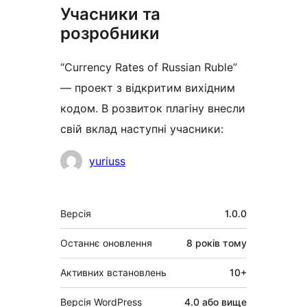
Учасники та
розробники
“Currency Rates of Russian Ruble”
— проект з відкритим вихідним
кодом. В розвиток плагіну внесли
свій вклад наступні учасники:
Учасники
yuriuss
Мета
Версія
1.0.0
Останнє оновлення
8 років
тому
Активних встановлень
10+
Версія WordPress
4.0 або вище