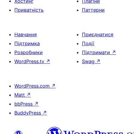
Хостинг
Плагіни
Приватність
Паттерни
Навчання
Приєднатися
Підтримка
Події
Розробники
Підтримати
↗
WordPress.tv
↗
Swag
↗
WordPress.com
↗
Matt
↗
bbPress
↗
BuddyPress
↗