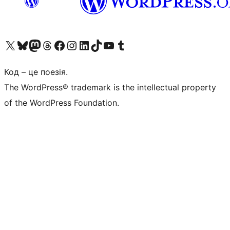
Visit our X (formerly Twitter) account
Visit our Bluesky account
Завітайте до нашої стрічки в Mastodon
Visit our Threads account
Завітайте на нашу сторінку в Facebook
Visit our Instagram account
Visit our LinkedIn account
Visit our TikTok account
Visit our YouTube channel
Visit our Tumblr account
Код – це поезія.
The WordPress® trademark is the intellectual property
of the WordPress Foundation.