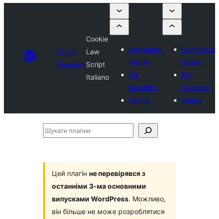
Cookie
Надіслати
Надіслати
Plugin
Law
плагін
плагін
Directory
Script
My
My
Italiano
favorites
favorites
Увійти
Увійти
Шукати
плагіни
Цей плагін
не перевірявся з
останніми 3-ма основними
випусками WordPress
. Можливо,
він більше не може розроблятися