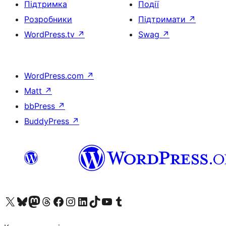
Підтримка
Події
Розробники
Підтримати
↗
WordPress.tv
↗
Swag
↗
WordPress.com
↗
Matt
↗
bbPress
↗
BuddyPress
↗
Visit our X (formerly Twitter) account
Visit our Bluesky account
Завітайте до нашої стрічки в Mastodon
Visit our Threads account
Завітайте на нашу сторінку в Facebook
Visit our Instagram account
Visit our LinkedIn account
Visit our TikTok account
Visit our YouTube channel
Visit our Tumblr account