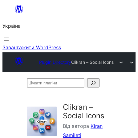
Перейти
до
Україна
вмісту
Завантажити WordPress
Plugin Directory
Clikran – Social Icons
Шукати
плагіни
Clikran –
Social Icons
Від автора
Kiran
Samileti