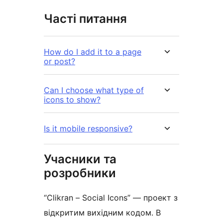
Часті питання
How do I add it to a page
or post?
Can I choose what type of
icons to show?
Is it mobile responsive?
Учасники та
розробники
“Clikran – Social Icons” — проект з
відкритим вихідним кодом. В