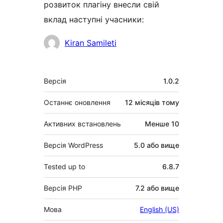
розвиток плагіну внесли свій
вклад наступні учасники:
Учасники
Kiran Samileti
Мета
Версія
1.0.2
Останнє оновлення
12 місяців
тому
Активних встановлень
Менше 10
Версія WordPress
5.0 або вище
Tested up to
6.8.7
Версія PHP
7.2 або вище
Мова
English (US)