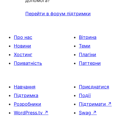
допомога?
Перейти в форум підтримки
Про нас
Вітрина
Новини
Теми
Хостинг
Плагіни
Приватність
Паттерни
Навчання
Приєднатися
Підтримка
Події
Розробники
Підтримати
↗
WordPress.tv
↗
Swag
↗