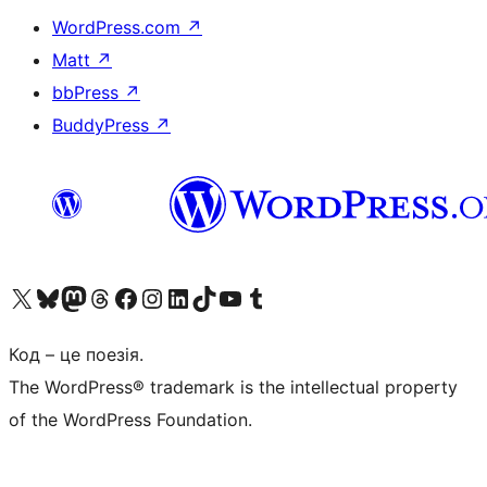
WordPress.com
↗
Matt
↗
bbPress
↗
BuddyPress
↗
Visit our X (formerly Twitter) account
Visit our Bluesky account
Завітайте до нашої стрічки в Mastodon
Visit our Threads account
Завітайте на нашу сторінку в Facebook
Visit our Instagram account
Visit our LinkedIn account
Visit our TikTok account
Visit our YouTube channel
Visit our Tumblr account
Код – це поезія.
The WordPress® trademark is the intellectual property
of the WordPress Foundation.