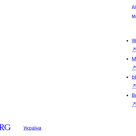
д
м
W
M
b
B
Україна