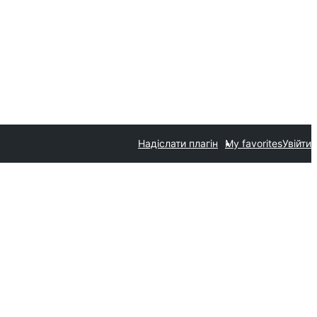
Надіслати плагін
My favorites
Увійти