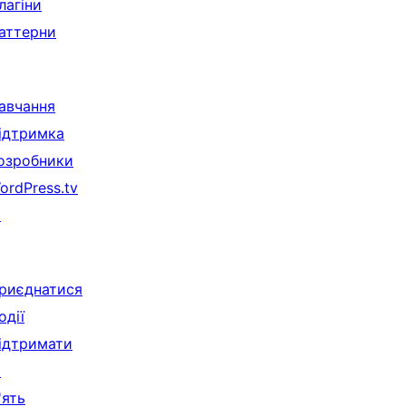
лагіни
аттерни
авчання
ідтримка
озробники
ordPress.tv
↗
риєднатися
одії
ідтримати
↗
'ять