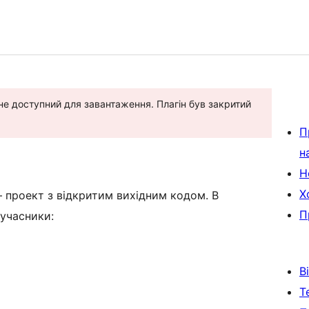
е не доступний для завантаження. Плагін був закритий
П
н
Н
Х
— проект з відкритим вихідним кодом. В
П
 учасники:
В
Т