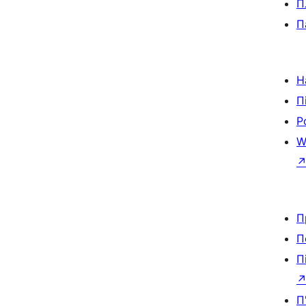
П
П
Н
П
Р
W
П
П
П
П