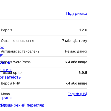
Підтримка
Мета
Версія
1.2.0
Останнє оновлення
7 місяців
тому
ро
Активних встановлень
Немає даних
ас
овини
Версія WordPress
6.4 або вище
остинг
Tested up to
6.9.5
риватність
Версія PHP
7.4 або вище
Мова
English (US)
ітрина
еми
Розширений перегляд