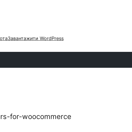
ота
Завантажити WordPress
fers-for-woocommerce