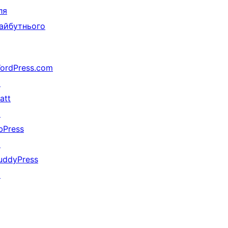
ля
айбутнього
ordPress.com
↗
att
↗
bPress
↗
uddyPress
↗