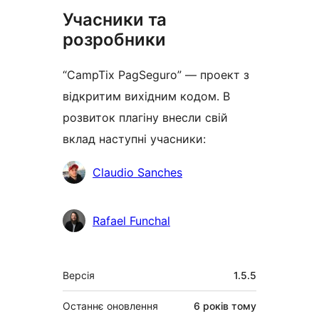
Учасники та
розробники
“CampTix PagSeguro” — проект з
відкритим вихідним кодом. В
розвиток плагіну внесли свій
вклад наступні учасники:
Учасники
Claudio Sanches
Rafael Funchal
Мета
Версія
1.5.5
Останнє оновлення
6 років
тому