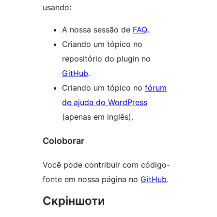
usando:
A nossa sessão de
FAQ
.
Criando um tópico no
repositório do plugin no
GitHub
.
Criando um tópico no
fórum
de ajuda do WordPress
(apenas em inglês).
Coloborar
Você pode contribuir com código-
fonte em nossa página no
GitHub
.
Скріншоти