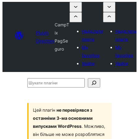
CampT
Надіслати
Надіслати
Plugin
ix
плагін
плагін
Directory
PagSe
My
My
guro
favorites
favorites
Увійти
Увійти
Шукати
плагіни
Цей плагін
не перевірявся з
останніми 3-ма основними
випусками WordPress
. Можливо,
він більше не може розроблятися