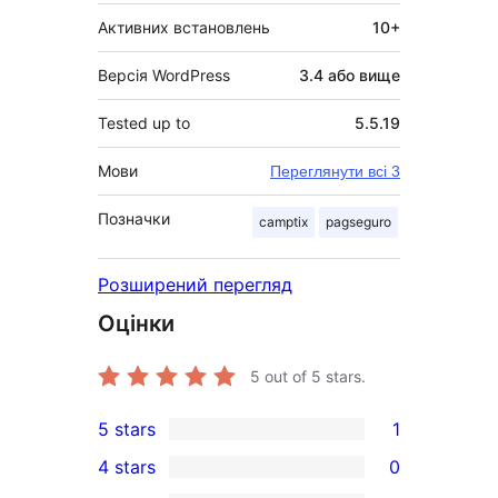
Активних встановлень
10+
Версія WordPress
3.4 або вище
Tested up to
5.5.19
Мови
Переглянути всі 3
Позначки
camptix
pagseguro
Розширений перегляд
Оцінки
5
out of 5 stars.
5 stars
1
1
4 stars
0
5-
0