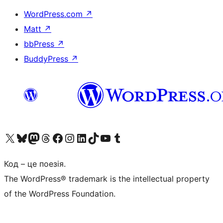
WordPress.com
↗
Matt
↗
bbPress
↗
BuddyPress
↗
Visit our X (formerly Twitter) account
Visit our Bluesky account
Завітайте до нашої стрічки в Mastodon
Visit our Threads account
Завітайте на нашу сторінку в Facebook
Visit our Instagram account
Visit our LinkedIn account
Visit our TikTok account
Visit our YouTube channel
Visit our Tumblr account
Код – це поезія.
The WordPress® trademark is the intellectual property
of the WordPress Foundation.