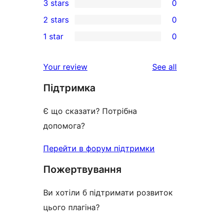
3 stars
0
star
4-
0
2 stars
0
review
star
3-
0
1 star
0
reviews
star
2-
0
reviews
star
1-
reviews
Your review
See all
reviews
star
Підтримка
reviews
Є що сказати? Потрібна
допомога?
Перейти в форум підтримки
Пожертвування
Ви хотіли б підтримати розвиток
цього плагіна?