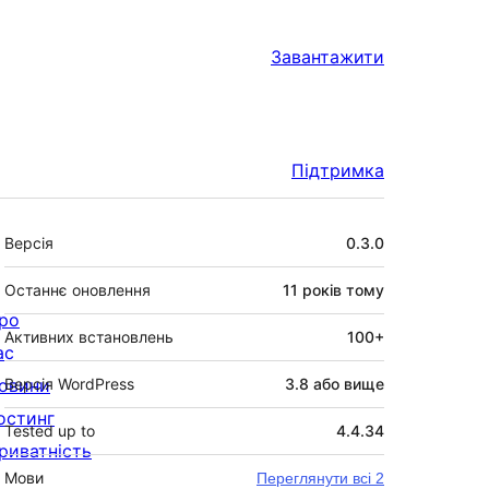
Завантажити
Підтримка
Мета
Версія
0.3.0
Останнє оновлення
11 років
тому
ро
Активних встановлень
100+
ас
овини
Версія WordPress
3.8 або вище
остинг
Tested up to
4.4.34
риватність
Мови
Переглянути всі 2