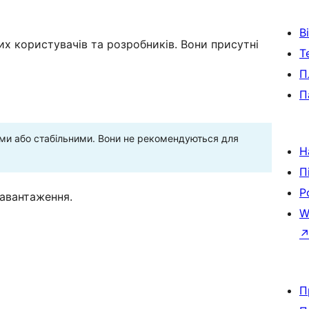
В
х користувачів та розробників. Вони присутні
Т
П
П
ними або стабільними. Вони не рекомендуються для
Н
П
Р
завантаження.
W
П