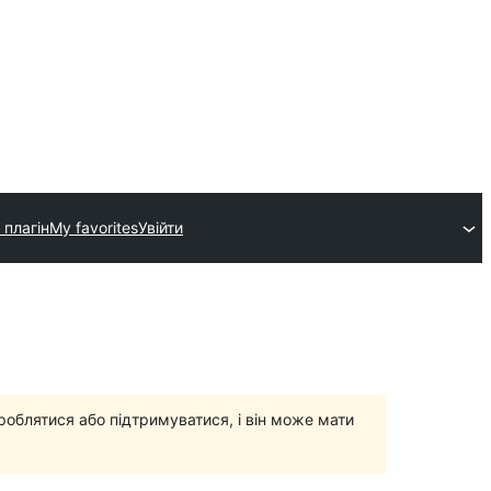
 плагін
My favorites
Увійти
роблятися або підтримуватися, і він може мати