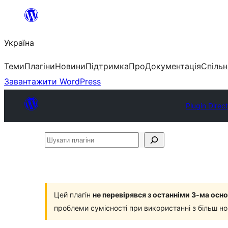
Перейти
до
Україна
вмісту
Теми
Плагіни
Новини
Підтримка
Про
Документація
Спільн
Завантажити WordPress
Plugin Direc
Шукати
плагіни
Цей плагін
не перевірявся з останніми 3-ма ос
проблеми сумісності при використанні з більш н