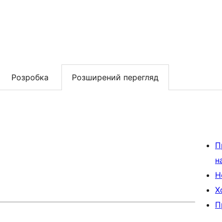
Розробка
Розширений перегляд
П
н
Н
Х
П