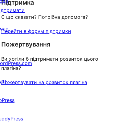
одії
Підтримка
reviews
ідтримати
Є що сказати? Потрібна допомога?
↗
wag
Перейти в форум підтримки
↗
Пожертвування
Ви хотіли б підтримати розвиток цього
ordPress.com
плагіна?
↗
att
Пожертвувати на розвиток плагіна
↗
bPress
↗
uddyPress
↗