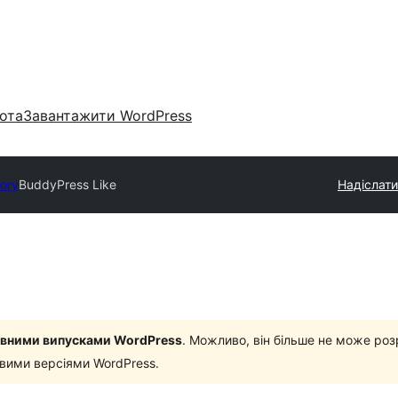
ота
Завантажити WordPress
tory
BuddyPress Like
Надіслати
новними випусками WordPress
. Можливо, він більше не може роз
овими версіями WordPress.