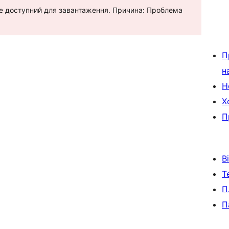
е не доступний для завантаження. Причина: Проблема
П
н
Н
Х
П
В
Т
П
П