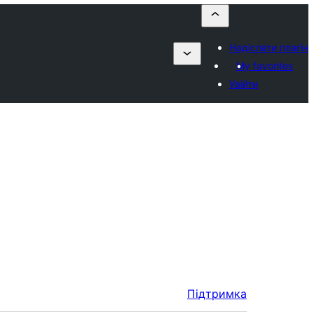
Надіслати плагін
My favorites
Увійти
Підтримка