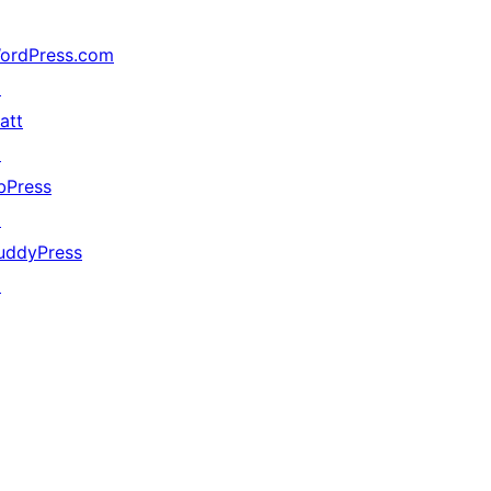
ordPress.com
↗
att
↗
bPress
↗
uddyPress
↗