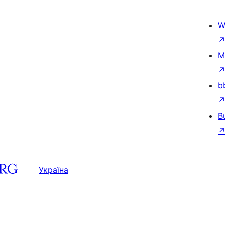
W
M
b
B
Україна