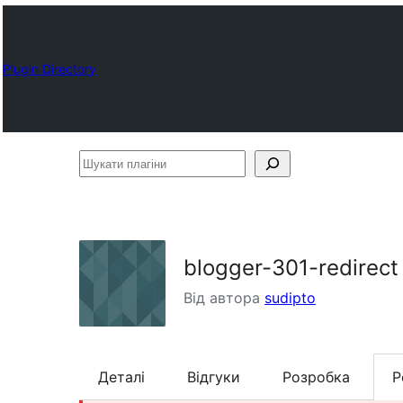
Plugin Directory
Шукати
плагіни
blogger-301-redirect
Від автора
sudipto
Деталі
Відгуки
Розробка
Р