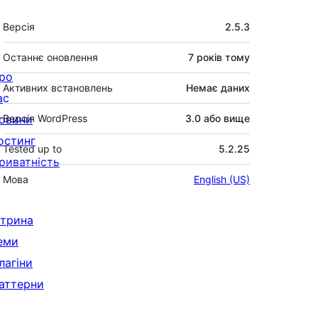
Мета
Версія
2.5.3
Останнє оновлення
7 років
тому
ро
Активних встановлень
Немає даних
ас
овини
Версія WordPress
3.0 або вище
остинг
Tested up to
5.2.25
риватність
Мова
English (US)
ітрина
еми
лагіни
аттерни