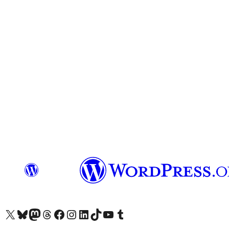
Visit our X (formerly Twitter) account
Visit our Bluesky account
Завітайте до нашої стрічки в Mastodon
Visit our Threads account
Завітайте на нашу сторінку в Facebook
Visit our Instagram account
Visit our LinkedIn account
Visit our TikTok account
Visit our YouTube channel
Visit our Tumblr account