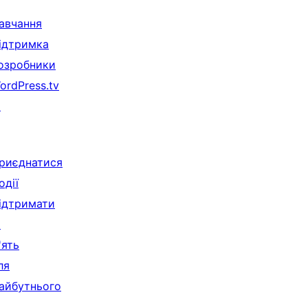
авчання
ідтримка
озробники
ordPress.tv
↗
риєднатися
одії
ідтримати
↗
'ять
ля
айбутнього