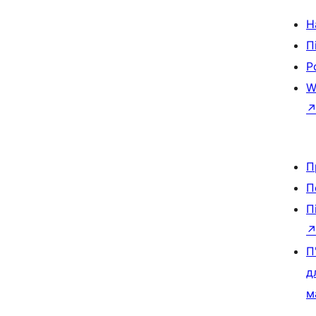
Н
П
Р
W
П
П
П
П
д
м