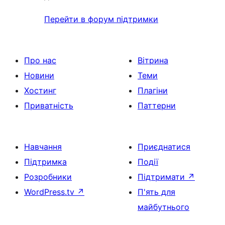
Перейти в форум підтримки
Про нас
Вітрина
Новини
Теми
Хостинг
Плагіни
Приватність
Паттерни
Навчання
Приєднатися
Підтримка
Події
Розробники
Підтримати
↗
WordPress.tv
↗
П'ять для
майбутнього