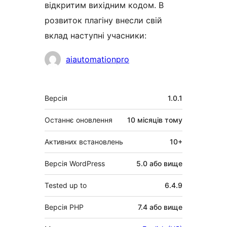
відкритим вихідним кодом. В
розвиток плагіну внесли свій
вклад наступні учасники:
Учасники
aiautomationpro
Мета
Версія
1.0.1
Останнє оновлення
10 місяців
тому
Активних встановлень
10+
Версія WordPress
5.0 або вище
Tested up to
6.4.9
Версія PHP
7.4 або вище