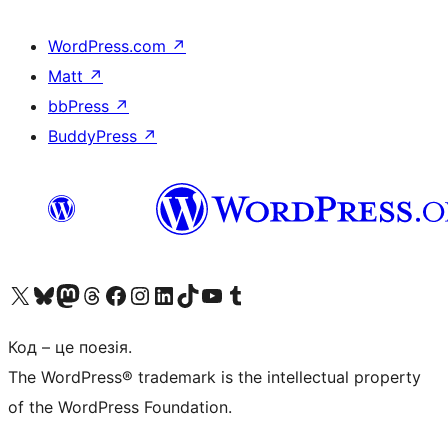
WordPress.com
↗
Matt
↗
bbPress
↗
BuddyPress
↗
Visit our X (formerly Twitter) account
Visit our Bluesky account
Завітайте до нашої стрічки в Mastodon
Visit our Threads account
Завітайте на нашу сторінку в Facebook
Visit our Instagram account
Visit our LinkedIn account
Visit our TikTok account
Visit our YouTube channel
Visit our Tumblr account
Код – це поезія.
The WordPress® trademark is the intellectual property
of the WordPress Foundation.