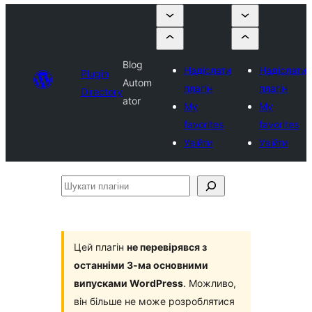
Blog
Надіслати
Надіслати
Plugin
Autom
плагін
плагін
Directory
ator
My
My
favorites
favorites
Увійти
Увійти
Шукати
плагіни
Цей плагін
не перевірявся з
останніми 3-ма основними
випусками WordPress
. Можливо,
він більше не може розроблятися