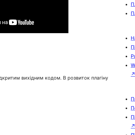
П
П
Н
П
Р
W
ідкритим вихідним кодом. В розвиток плагіну
П
П
П