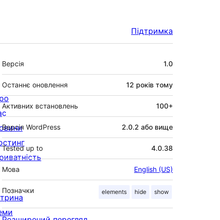
Підтримка
Мета
Версія
1.0
Останнє оновлення
12 років
тому
ро
Активних встановлень
100+
ас
овини
Версія WordPress
2.0.2 або вище
остинг
Tested up to
4.0.38
риватність
Мова
English (US)
Позначки
elements
hide
show
ітрина
еми
Розширений перегляд