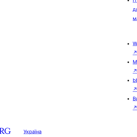
П
д
м
W
M
b
B
Україна