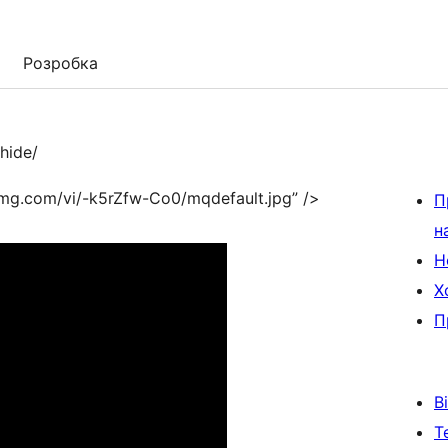
Розробка
hide/
img.com/vi/-k5rZfw-Co0/mqdefault.jpg” />
П
н
Н
Х
П
В
Т