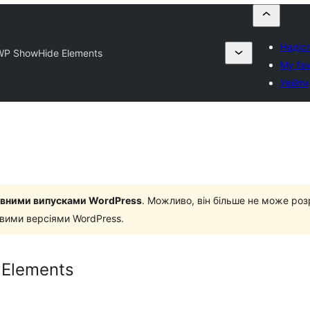
Надісл
 WP ShowHide Elements
My fav
Увійти
новними випусками WordPress
. Можливо, він більше не може роз
овими версіями WordPress.
 Elements