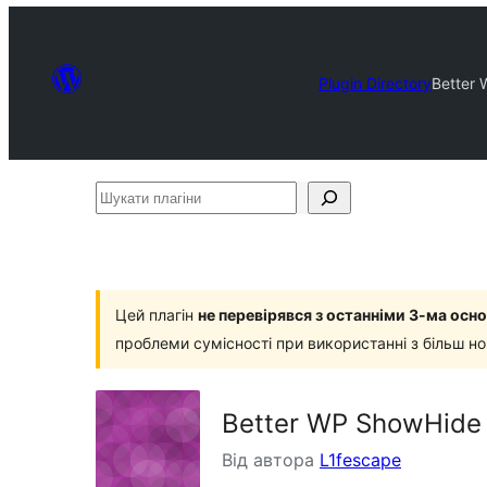
Plugin Directory
Better
Шукати
плагіни
Цей плагін
не перевірявся з останніми 3-ма ос
проблеми сумісності при використанні з більш н
Better WP ShowHide
Від автора
L1fescape