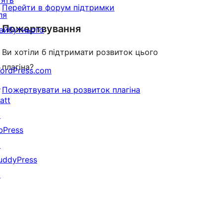
'ять
Перейти в форум підтримки
ля
Пожертвування
айбутнього
Ви хотіли б підтримати розвиток цього
плагіна?
ordPress.com
↗
Пожертвувати на розвиток плагіна
att
↗
bPress
↗
uddyPress
↗