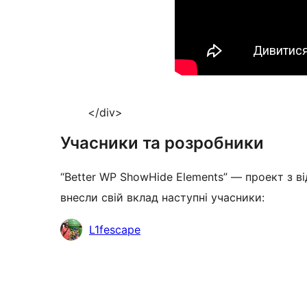
</div>
Учасники та розробники
“Better WP ShowHide Elements” — проект з в
внесли свій вклад наступні учасники:
Учасники
L1fescape