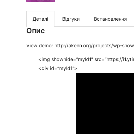
Деталі
Відгуки
Встановлення
Опис
View demo: http://akenn.org/projects/wp-show
<img showhide=”myId1″ src=”https://i1.yt
<div id=”myId1″>