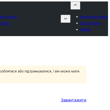
ати плагін
Надіслати плагін
orites
My favorites
Увійти
роблятися або підтримуватися, і він може мати
Завантажити