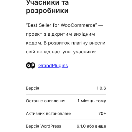
Учасники та
розробники
“Best Seller for WooCommerce” —
проект з відкритим вихідним
кодом. В розвиток плагіну внесли
свій вклад наступні учасники:
Учасники
GrandPlugins
Мета
Версія
1.0.6
Останнє оновлення
1 місяць
тому
Активних встановлень
70+
Версія WordPress
6.1.0 або вище