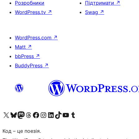
Розробники
Підтримати
↗
WordPress.tv
↗
Swag
↗
WordPress.com
↗
Matt
↗
bbPress
↗
BuddyPress
↗
Visit our X (formerly Twitter) account
Visit our Bluesky account
Завітайте до нашої стрічки в Mastodon
Visit our Threads account
Завітайте на нашу сторінку в Facebook
Visit our Instagram account
Visit our LinkedIn account
Visit our TikTok account
Visit our YouTube channel
Visit our Tumblr account
Код – це поезія.