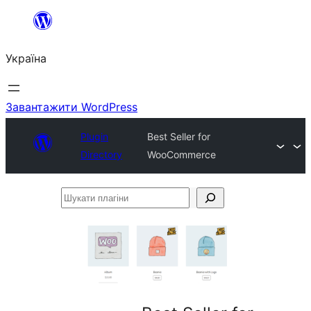
Перейти
до
Україна
вмісту
Завантажити WordPress
Plugin
Best Seller for
Directory
WooCommerce
Шукати
плагіни