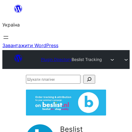
Перейти
до
Україна
вмісту
Завантажити WordPress
Plugin Directory
Beslist Tracking
Шукати
плагіни
Beslist