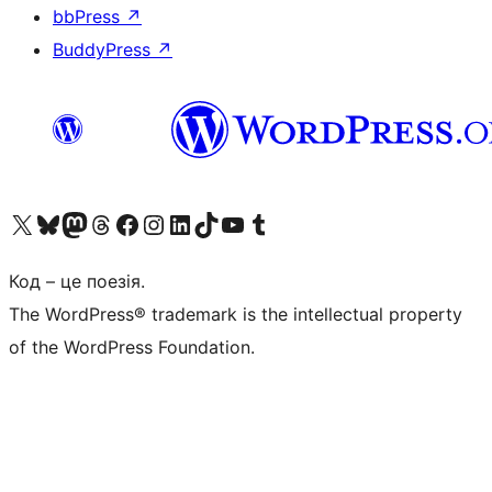
bbPress
↗
BuddyPress
↗
Visit our X (formerly Twitter) account
Visit our Bluesky account
Завітайте до нашої стрічки в Mastodon
Visit our Threads account
Завітайте на нашу сторінку в Facebook
Visit our Instagram account
Visit our LinkedIn account
Visit our TikTok account
Visit our YouTube channel
Visit our Tumblr account
Код – це поезія.
The WordPress® trademark is the intellectual property
of the WordPress Foundation.