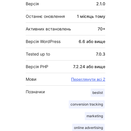
Мета
Версія
2.1.0
Останнє оновлення
1 місяць
тому
Активних встановлень
70+
Версія WordPress
6.6 або вище
Tested up to
7.0.3
Версія PHP
7.2.24 або вище
Мови
Переглянути всі 2
Позначки
beslist
conversion tracking
marketing
online advertising