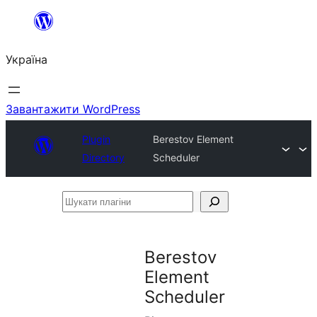
Перейти
до
Україна
вмісту
Завантажити WordPress
Plugin
Berestov Element
Directory
Scheduler
Шукати
плагіни
Berestov
Element
Scheduler