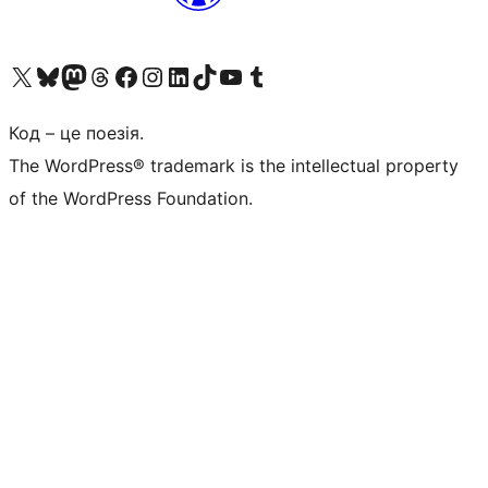
Visit our X (formerly Twitter) account
Visit our Bluesky account
Завітайте до нашої стрічки в Mastodon
Visit our Threads account
Завітайте на нашу сторінку в Facebook
Visit our Instagram account
Visit our LinkedIn account
Visit our TikTok account
Visit our YouTube channel
Visit our Tumblr account
Код – це поезія.
The WordPress® trademark is the intellectual property
of the WordPress Foundation.