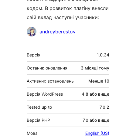
кодом. В розвиток плагіну внесли
свій вклад наступні учасники:
Учасники
andreyberestov
Мета
Версія
1.0.34
Останнє оновлення
3 місяці
тому
Активних встановлень
Менше 10
Версія WordPress
4.8 або вище
Tested up to
7.0.2
Версія PHP
7.0 або вище
Мова
English (US)