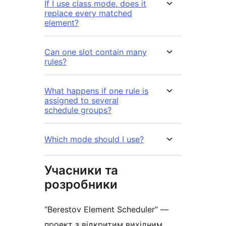
If I use class mode, does it
replace every matched
element?
Can one slot contain many
rules?
What happens if one rule is
assigned to several
schedule groups?
Which mode should I use?
Учасники та
розробники
“Berestov Element Scheduler” —
проект з відкритим вихідним