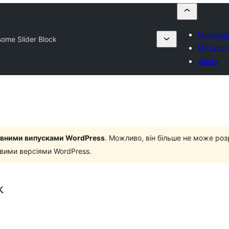
Надіслат
ome Slider Block
My favori
Увійти
новними випусками WordPress
. Можливо, він більше не може роз
овими версіями WordPress.
k