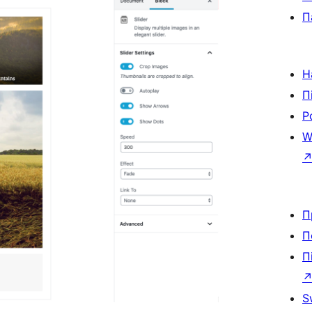
П
Н
П
Р
W
П
П
П
S