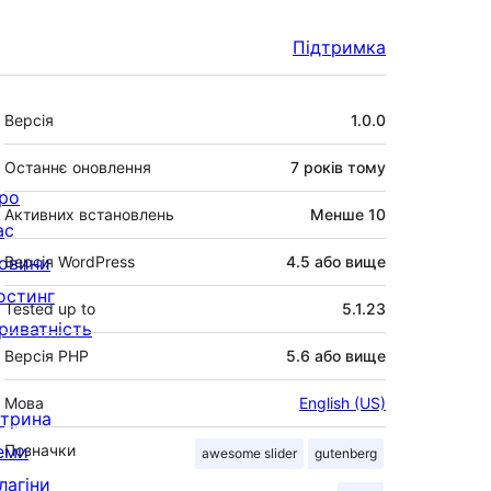
Підтримка
Мета
Версія
1.0.0
Останнє оновлення
7 років
тому
ро
Активних встановлень
Менше 10
ас
овини
Версія WordPress
4.5 або вище
остинг
Tested up to
5.1.23
риватність
Версія PHP
5.6 або вище
Мова
English (US)
ітрина
еми
Позначки
awesome slider
gutenberg
лагіни