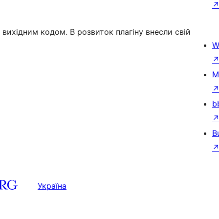
 вихідним кодом. В розвиток плагіну внесли свій
W
M
b
B
Україна