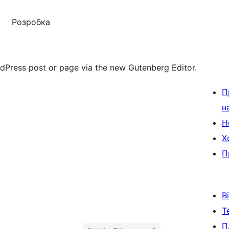
Розробка
dPress post or page via the new Gutenberg Editor.
П
н
Н
Х
П
В
Т
П