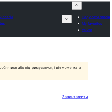
и плагін
Надіслати плагін
tes
My favorites
Увійти
роблятися або підтримуватися, і він може мати
Завантажити