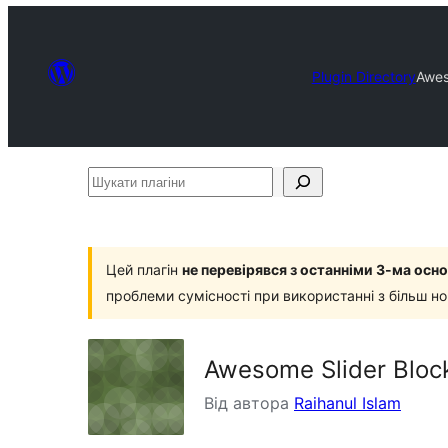
Plugin Directory
Awes
Шукати
плагіни
Цей плагін
не перевірявся з останніми 3-ма ос
проблеми сумісності при використанні з більш н
Awesome Slider Bloc
Від автора
Raihanul Islam