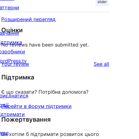
slider
аттерни
Розширений перегляд
Оцінки
авчання
ідтримка
No reviews have been submitted yet.
озробники
ordPress.tv
reviews
Your review
See all
↗
Підтримка
Є що сказати? Потрібна допомога?
риєднатися
одії
Перейти в форум підтримки
ідтримати
Пожертвування
↗
wag
Ви хотіли б підтримати розвиток цього