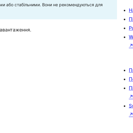
ними або стабільними. Вони не рекомендуються для
Н
П
Р
завантаження.
W
П
П
П
S