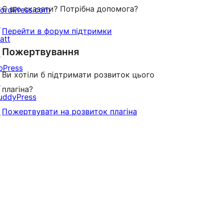
Є що сказати? Потрібна допомога?
ordPress.com
↗
Перейти в форум підтримки
att
Пожертвування
↗
bPress
Ви хотіли б підтримати розвиток цього
↗
плагіна?
uddyPress
↗
Пожертвувати на розвиток плагіна