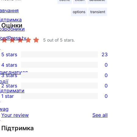
авчання
options
transient
ідтримка
Оцінки
озробники
ordPress.tv
5
out of 5 stars.
↗
5 stars
23
23
4 stars
0
5-
0
риєднатися
3 stars
0
star
4-
0
одії
2 stars
0
reviews
star
3-
0
ідтримати
1 star
0
reviews
star
2-
↗
0
reviews
star
wag
1-
reviews
Your review
See all
reviews
↗
star
Підтримка
reviews