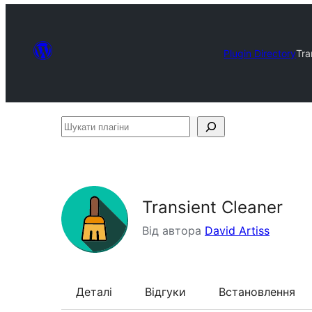
Plugin Directory
Tra
Шукати
плагіни
Transient Cleaner
Від автора
David Artiss
Деталі
Відгуки
Встановлення