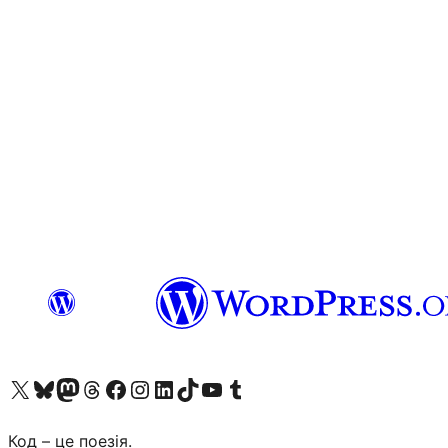
Visit our X (formerly Twitter) account
Visit our Bluesky account
Завітайте до нашої стрічки в Mastodon
Visit our Threads account
Завітайте на нашу сторінку в Facebook
Visit our Instagram account
Visit our LinkedIn account
Visit our TikTok account
Visit our YouTube channel
Visit our Tumblr account
Код – це поезія.