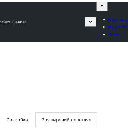
Надіслати 
nsient Cleaner
My favorit
Увійти
Розробка
Розширений перегляд