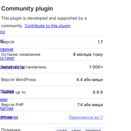
Community plugin
This plugin is developed and supported by a
community.
Contribute to this plugin
ро
Мета
ас
Версія
1.7
овини
Останнє оновлення
8 місяців
тому
остинг
риватність
Активних встановлень
1 000+
Версія WordPress
4.4 або вище
ітрина
Tested up to
6.9.6
еми
Версія PHP
7.4 або вище
лагіни
аттерни
Мови
Переглянути всі 7
Позначки
cache
clean
database