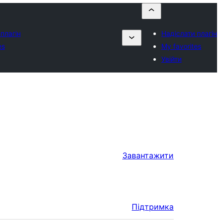
плагін
Надіслати плагін
es
My favorites
Увійти
Завантажити
Підтримка