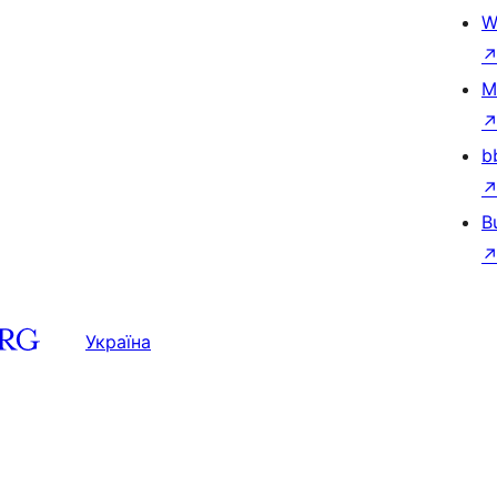
W
M
b
B
Україна