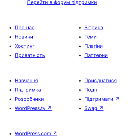
Перейти в форум підтримки
Про нас
Вітрина
Новини
Теми
Хостинг
Плагіни
Приватність
Паттерни
Навчання
Приєднатися
Підтримка
Події
Розробники
Підтримати
↗
WordPress.tv
↗
Swag
↗
WordPress.com
↗