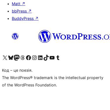
Matt
↗
bbPress
↗
BuddyPress
↗
Visit our X (formerly Twitter) account
Visit our Bluesky account
Завітайте до нашої стрічки в Mastodon
Visit our Threads account
Завітайте на нашу сторінку в Facebook
Visit our Instagram account
Visit our LinkedIn account
Visit our TikTok account
Visit our YouTube channel
Visit our Tumblr account
Код – це поезія.
The WordPress® trademark is the intellectual property
of the WordPress Foundation.