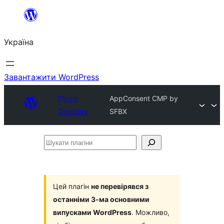
Перейти
до
Україна
вмісту
Завантажити WordPress
Plugin
AppConsent CMP by
Directory
SFBX
Шукати
плагіни
Цей плагін
не перевірявся з
останніми 3-ма основними
випусками WordPress
. Можливо,